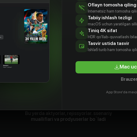
Oflayn tomosha qiling
Internetsiz ham tomosha qil
Tabiiy ishlash tezligi
macOS uchun yaratilgan silliq
Tiniq 4K sifat
HDR qo'llab-quvvatlashi bilan
Tasvir ustida tasvir
Ishlаб turib ham tomosha qil
Mac uc
Brauzer
App Store'da mavj
Bu yerda aktyorlar, rejissyorlar. ssenariy
mualliflari va prodyuserlar bo`ladi