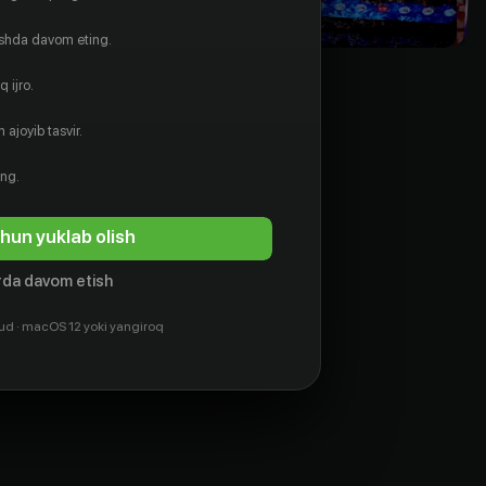
ishda davom eting.
 ijro.
 ajoyib tasvir.
ing.
hun yuklab olish
da davom etish
ud · macOS 12 yoki yangiroq