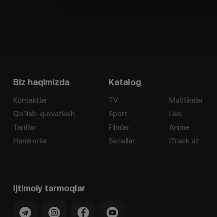
Biz haqimizda
Katalog
Kontaktlar
TV
Multfilmlar
Qo'llab-quvvatlash
Sport
Live
Tariflar
Filmlar
Anime
Hamkorlar
Seriallar
iTrack.uz
Ijtimoiy tarmoqlar