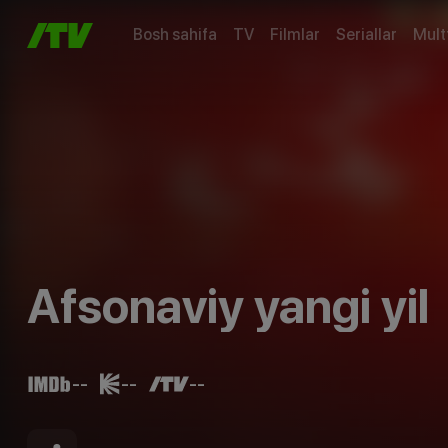
Bosh sahifa
TV
Filmlar
Seriallar
Mult
Afsonaviy yangi yil
--
--
--