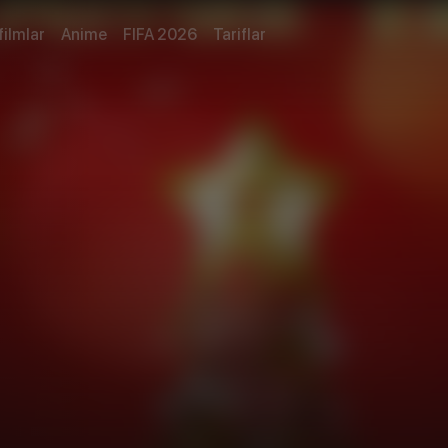
filmlar
Anime
FIFA 2026
Tariflar