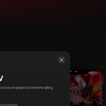
Kadrlar
V
tezroq va qulayroq tomosha qiling.
gizga saqlang.