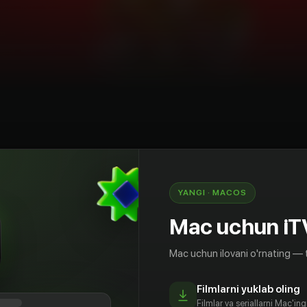
onsert
O'zbekiston
YANGI · MACOS
Mac uchun iT
Mac uchun ilovani o'rnating — 
Filmlarni yuklab oling
Filmlar va seriallarni Mac'in