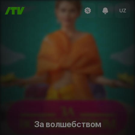
UZ
За волшебством