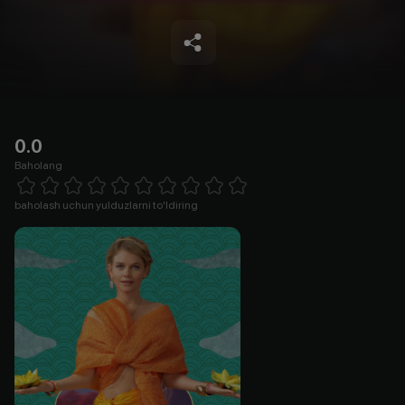
0.0
Baholang
Empty
1 Star
2 Stars
3 Stars
4 Stars
5 Stars
6 Stars
7 Stars
8 Stars
9 Stars
10 Stars
baholash uchun yulduzlarni to'ldiring