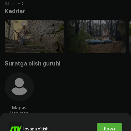
Sifati
:
HD
Kadrlar
Suratga olish guruhi
Mapия
Ивaкoвa
Aktyor
Ilova
Ilovaga o'tish