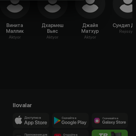
Винита
Дхармеш
Джайя
Сундип Д
Маллик
Вьяс
Матхур
Rejissyo
Aktyor
Aktyor
Aktyor
Ilovalar