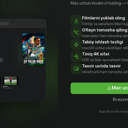
й жизни. Брачная церемония прошла
Mac uchun ilovani o'rnating — 
роблем. В брачную ночь Неха сама признается
тся той самой девушкой, на которой он должен
Filmlarni yuklab oling
ласно договоренностям родителей. Раджив в
Filmlar va seriallarni Mac'in
 знает от подмене со слов Никиты и
Oflayn tomosha qiling
к ему нужна именно такая спокойная жена как
Internetsiz ham tomosha qil
с амбициями. В родном доме у сестер их
Tabiiy ishlash tezligi
macOS uchun yaratilgan silliq
сьмо, в котором Никита пишет, что убегает в
Tiniq 4K sifat
иматься в кино и просит прощения, что
HDR qo'llab-quvvatlashi bilan
а обман со свадьбой. Эту же информацию
Tasvir ustida tasvir
но донесла и до матери жениха, миссис
Ishlаб turib ham tomosha qil
ая свекровь выгоняет из дома невестку-
Mac uc
Brauzer
App Store'da mavj