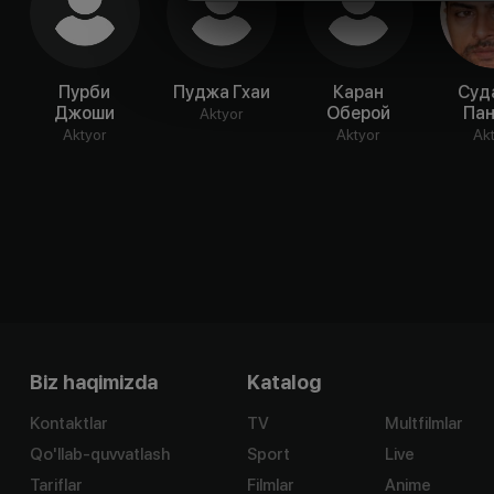
Пурби
Пуджа Гхаи
Каран
Суд
Джоши
Оберой
Па
Aktyor
Aktyor
Aktyor
Ak
Biz haqimizda
Katalog
Kontaktlar
TV
Multfilmlar
Qo'llab-quvvatlash
Sport
Live
Tariflar
Filmlar
Anime