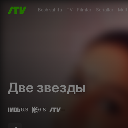
Bosh sahifa
TV
Filmlar
Seriallar
Mult
Две звезды
6.9
6.8
--