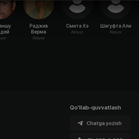
аншу
Раджив
Смита Хэ
Шагуфта Али
ндей
Верма
Aktyor
Aktyor
tyor
Aktyor
Qo'llab-quvvatlash
Chatga yozish