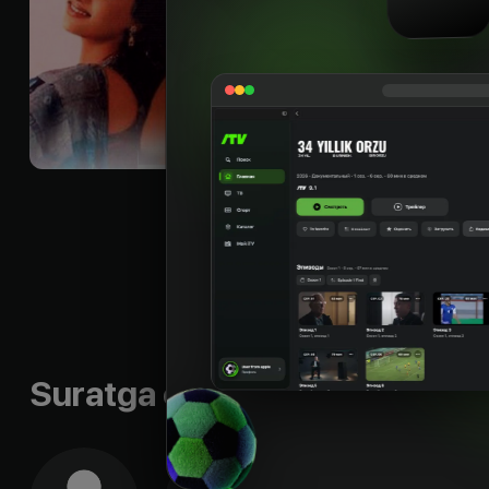
спокойной семейно
празднично и без п
мужу, что не являе
был жениться, сог
ответ говорит, что
согласился, так ка
Неха, а не актриса 
тетушка находит пи
Бомбей (Мумбай) сн
толкнула сестру н
тетушка моменталь
Гаятри. Разгневанн
обманшицу...
Til
:
rus
Suratga olish guruhi