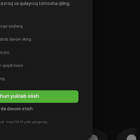
tezroq va qulayroq tomosha qiling.
gizga saqlang.
ishda davom eting.
 ijro.
 ajoyib tasvir.
ing.
hun yuklab olish
da davom etish
ud · macOS 12 yoki yangiroq