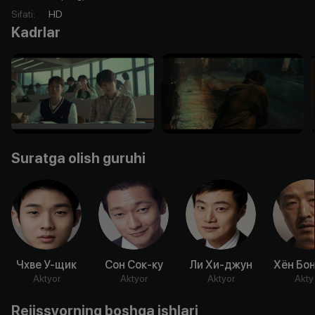
Sifati
:
HD
Kadrlar
Suratga olish guruhi
Чхве У-щик
Сон Сок-ку
Ли Хи-джун
Хён Бо
Aktyor
Aktyor
Aktyor
Akty
Rejissyorning boshqa ishlari