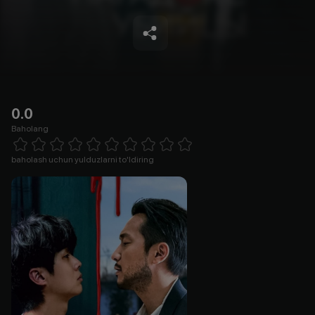
0.0
Baholang
Empty
1 Star
2 Stars
3 Stars
4 Stars
5 Stars
6 Stars
7 Stars
8 Stars
9 Stars
10 Stars
baholash uchun yulduzlarni to'ldiring