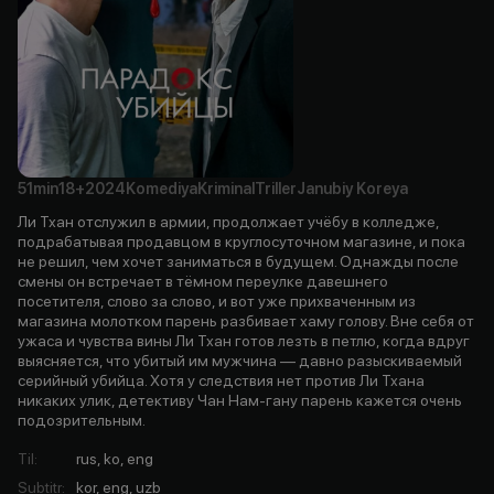
51min
18+
2024
Komediya
Kriminal
Triller
Janubiy Koreya
Ли Тхан отслужил в армии, продолжает учёбу в колледже,
подрабатывая продавцом в круглосуточном магазине, и пока
не решил, чем хочет заниматься в будущем. Однажды после
смены он встречает в тёмном переулке давешнего
посетителя, слово за слово, и вот уже прихваченным из
магазина молотком парень разбивает хаму голову. Вне себя от
ужаса и чувства вины Ли Тхан готов лезть в петлю, когда вдруг
выясняется, что убитый им мужчина — давно разыскиваемый
серийный убийца. Хотя у следствия нет против Ли Тхана
никаких улик, детективу Чан Нам-гану парень кажется очень
подозрительным.
Til
:
rus, ko, eng
Subtitr
:
kor, eng, uzb