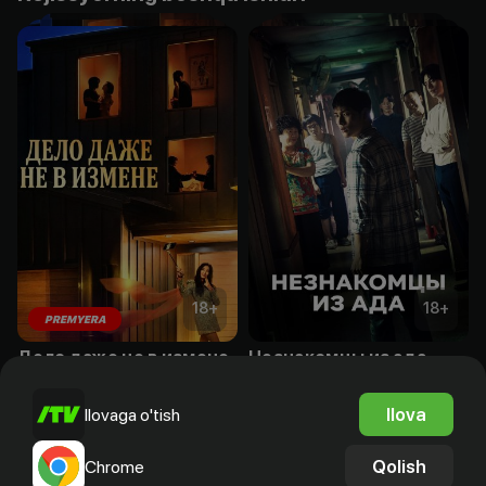
18
+
18
+
PREMYERA
Дело даже не в измене
Незнакомцы из ада
Obuna
Obuna
Ilova
Ilovaga o'tish
Qolish
Chrome