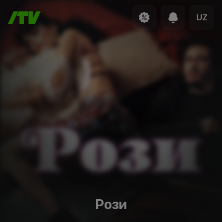
UZ
Рози