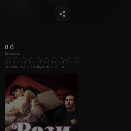
0.0
Baholang
Empty
1 Star
2 Stars
3 Stars
4 Stars
5 Stars
6 Stars
7 Stars
8 Stars
9 Stars
10 Stars
baholash uchun yulduzlarni to'ldiring