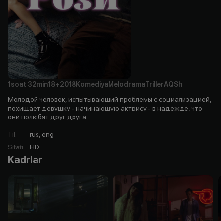
1soat
32min
18+
2018
Komediya
Melodrama
Triller
AQSh
Молодой человек, испытывающий проблемы с социализацией,
похищает девушку - начинающую актрису - в надежде, что
они полюбят друг друга.
Til
:
rus, eng
Sifati
:
HD
Kadrlar