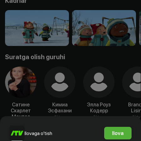
Kadrlar
Suratga olish guruhi
Сатине
Кимиа
Элла Роуз
Bran
Скарлет
Эсфахани
Кодерр
Lisi
Монтас
Aktyor
Aktyor
Akty
Aktyor
Ilova
Ilovaga o'tish