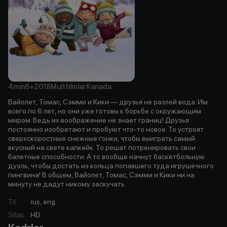
4min
6+
2018
Multfilmlar
Kanada
Вайолет, Томас, Сэмми и Кики — друзья не разлей вода. Им
всего по 6 лет, но они уже готовы к борьбе с окружающим
миром. Ведь их воображение не знает границ! Друзья
постоянно изобретают и пробуют что-то новое. То устроят
сверхскоростные снежные гонки, чтобы выиграть самый
вкусный на свете капкейк. То решат потренировать свои
балетные способности. А то вообще начнут баскетбольную
дуэль, чтобы достать из кольца попавшего туда игрушечного
пингвина! В общем, Вайолет, Томас, Сэмми и Кики ни на
минуту не дадут никому заскучать.
Til
:
rus, eng
Sifati
:
HD