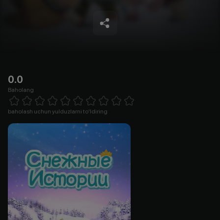
0.0
Baholang
Empty
1 Star
2 Stars
3 Stars
4 Stars
5 Stars
6 Stars
7 Stars
8 Stars
9 Stars
10 Stars
baholash uchun yulduzlarni to'ldiring