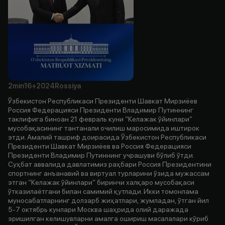
2min
16+
2024
Rossiya
Ўзбекистон Республикаси Президенти Шавкат Мирзиёев
Россия Федерацияси Президенти Владимир Путиннинг
таклифига биноан 21 февраль куни “Келажак ўйинлари”
мусобақасининг тантанали очилиш маросимида иштирок
этди. Амалий ташриф доирасида Ўзбекистон Республикаси
Президенти Шавкат Мирзиёев ва Россия Федерацияси
Президенти Владимир Путиннинг учрашуви бўлиб ўтди.
Суҳбат аввалида давлатимиз раҳбари Россия Президентини
спортнинг анъанавий ва виртуал турларини ўзида мужассам
этган “Келажак ўйинлари” биринчи халқаро мусобақаси
ўтказилаётгани билан самимий қутлади. Икки томонлама
муносабатларнинг долзарб жиҳатлари, жумладан, ўтган йил
5-7 октябрь кунлари Москва шаҳрида олий даражада
эришилган келишувларни амалга ошириш масалалари кўриб