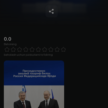
0.0
Baholang
Empty
1 Star
2 Stars
3 Stars
4 Stars
5 Stars
6 Stars
7 Stars
8 Stars
9 Stars
10 Stars
baholash uchun yulduzlarni to'ldiring