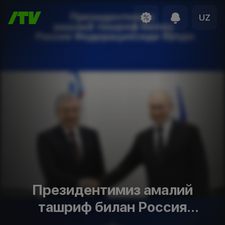
UZ
Президентимиз амалий
ташриф билан Россия
Федерациясида бўлди