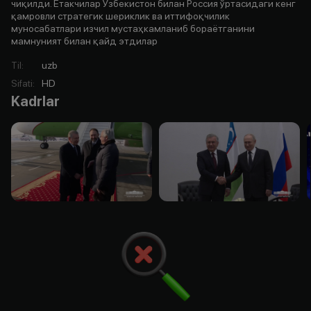
чиқилди. Етакчилар Ўзбекистон билан Россия ўртасидаги кенг
қамровли стратегик шериклик ва иттифоқчилик
муносабатлари изчил мустаҳкамланиб бораётганини
мамнуният билан қайд этдилар
Til
:
uzb
Sifati
:
HD
Kadrlar