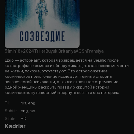
51min
18+
2024
Triller
Buyuk Britaniya
AQSh
Fransiya
Джо — астронавт, которая возвращается на Землю после
катастрофы в космосе и обнаруживает, что ключевые моменты
ее жизни, похоже, отсутствуют. Это остросюжетное
космическое приключение исследует темные стороны
человеческой психологии, а также отчаянное стремление
одной женщины раскрыть правду о скрытой истории
космических путешествий и вернуть все, что она потеряла.
Til
:
rus, eng
Subtitr
:
eng, rus
Sifati
:
HD
Kadrlar