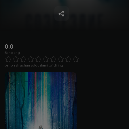
0.0
Baholang
Empty
1 Star
2 Stars
3 Stars
4 Stars
5 Stars
6 Stars
7 Stars
8 Stars
9 Stars
10 Stars
baholash uchun yulduzlarni to'ldiring