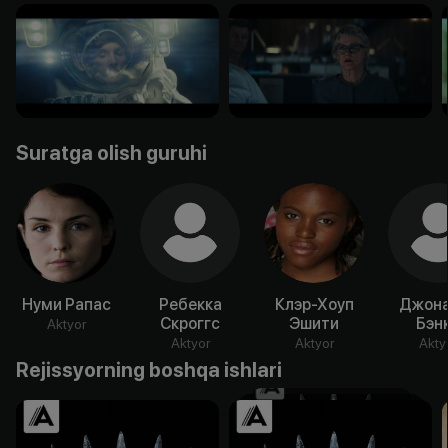
Suratga olish guruhi
Нуми Рапас
Ребекка
Клэр-Хоуп
Джона
Скроггс
Эшити
Бэн
Aktyor
Aktyor
Aktyor
Akty
Rejissyorning boshqa ishlari