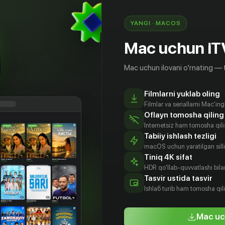
 что они выкинут завтра»
YANGI · MACOS
Mac uchun iT
Mac uchun ilovani o'rnating — 
Filmlarni yuklab oling
Filmlar va seriallarni Mac'in
Oflayn tomosha qiling
Internetsiz ham tomosha qil
Tabiiy ishlash tezligi
macOS uchun yaratilgan silliq
Tiniq 4K sifat
HDR qo'llab-quvvatlashi bilan
йсон
Джулия
Тимоти
Сара Чок
Tasvir ustida tasvir
ейкис
Робертс
Олифант
Aktyor
Ishlаб turib ham tomosha qil
tyor
Aktyor
Aktyor
Mac uc