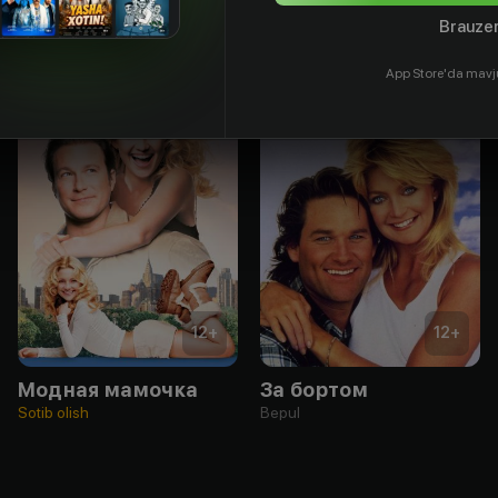
Brauzer
App Store'da mavj
12
+
12
+
Модная мамочка
За бортом
Sotib olish
Bepul