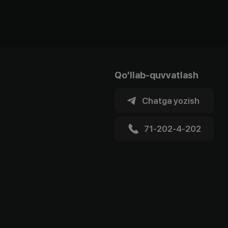
Qo'llab-quvvatlash
Chatga yozish
71-202-4-202