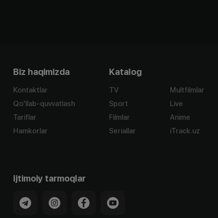
Biz haqimizda
Katalog
Kontaktlar
TV
Multfilmlar
Qo'llab-quvvatlash
Sport
Live
Tariflar
Filmlar
Anime
Hamkorlar
Seriallar
iTrack.uz
Ijtimoiy tarmoqlar