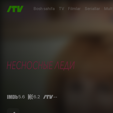
Bosh sahifa
TV
Filmlar
Seriallar
Mult
5.6
6.2
--