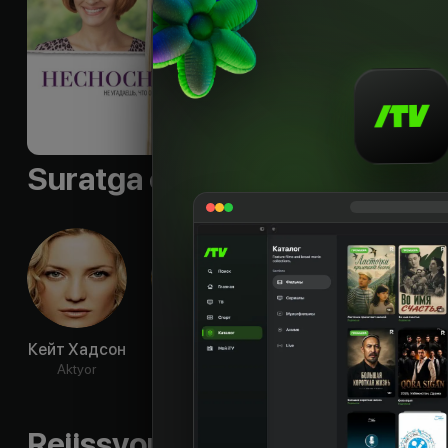
Shior
:
«Не угадаешь,
Sifati
:
HD
Suratga olish guruhi
Кейт Хадсон
Дженнифер
Кристин
Дже
Энистон
Лэйкин
Суд
Aktyor
Aktyor
Aktyor
Ak
Rejissyorning boshqa ishlari