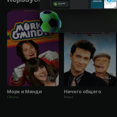
12
+
16
+
Морк и Минди
Ничего общего
Obuna
Bepul