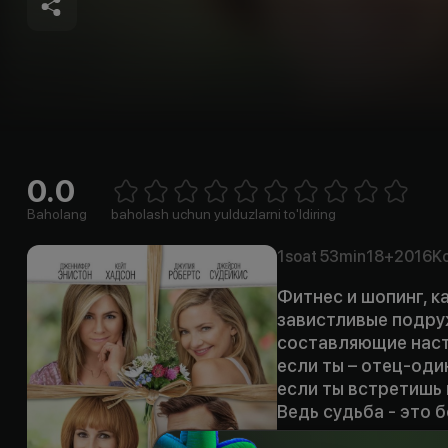
0.0
Empty
1 Star
2 Stars
3 Stars
4 Stars
5 Stars
6 Stars
7 Stars
8 Stars
9 Stars
10 Stars
Baholang
baholash uchun yulduzlarni to'ldiring
1soat
53min
18+
2016
K
Фитнес и шопинг, к
завистливые подру
составляющие наст
если ты – отец-один
если ты встретишь 
Ведь судьба - это 