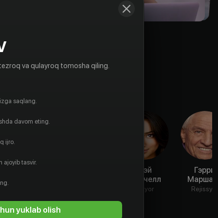
V
tezroq va qulayroq tomosha qiling.
gizga saqlang.
ishda davom eting.
 ijro.
 ajoyib tasvir.
Бритт
Брэндон
Шэй
Гэрри
Робертсон
Спинк
Митчелл
Маршал
ing.
Aktyor
Aktyor
Aktyor
Rejissyo
hun yuklab olish