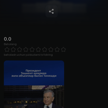
0.0
Baholang
Empty
1 Star
2 Stars
3 Stars
4 Stars
5 Stars
6 Stars
7 Stars
8 Stars
9 Stars
10 Stars
baholash uchun yulduzlarni to'ldiring