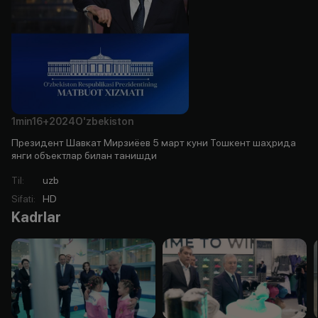
1min
16+
2024
O'zbekiston
Президент Шавкат Мирзиёев 5 март куни Тошкент шаҳрида
янги объектлар билан танишди
Til
:
uzb
Sifati
:
HD
Kadrlar