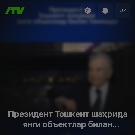
UZ
Президент Тошкент шаҳрида
янги объектлар билан
танишди