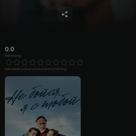
0.0
Baholang
Empty
1 Star
2 Stars
3 Stars
4 Stars
5 Stars
6 Stars
7 Stars
8 Stars
9 Stars
10 Stars
baholash uchun yulduzlarni to'ldiring