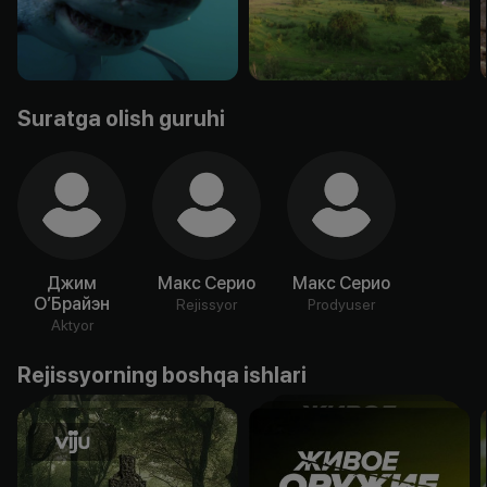
Suratga olish guruhi
Джим
Макс Серио
Макс Серио
О’Брайэн
Rejissyor
Prodyuser
Aktyor
Rejissyorning boshqa ishlari