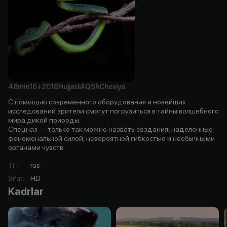
48min
16+
2018
Hujjatli
AQSh
Chexiya
С помощью современного оборудования и новейших
исследований зрители смогут погрузиться в тайны волшебного
мира дикой природы.
Спецназ — только так можно назвать создания, наделенные
феноменальной силой, невероятной гибкостью и необычными
органами чувств.
Til
:
rus
Sifati
:
HD
Kadrlar