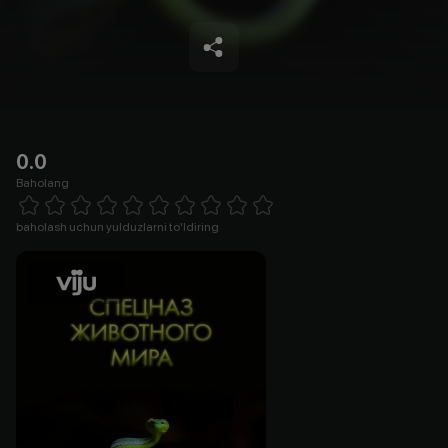
0.0
Baholang
Empty
1 Star
2 Stars
3 Stars
4 Stars
5 Stars
6 Stars
7 Stars
8 Stars
9 Stars
10 Stars
baholash uchun yulduzlarni to'ldiring