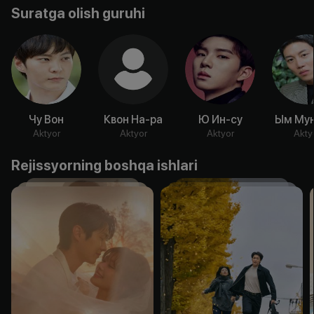
Suratga olish guruhi
Чу Вон
Квон На-ра
Ю Ин-су
Ым Мун
Aktyor
Aktyor
Aktyor
Akty
Rejissyorning boshqa ishlari