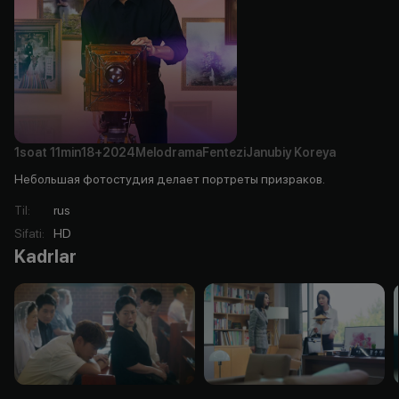
1soat
11min
18+
2024
Melodrama
Fentezi
Janubiy Koreya
Небольшая фотостудия делает портреты призраков.
Til
:
rus
Sifati
:
HD
Kadrlar