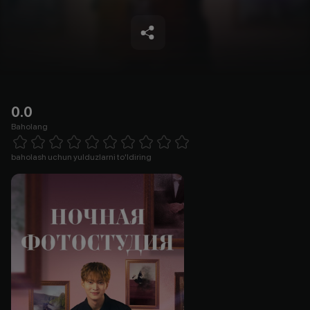
0.0
Baholang
Empty
1 Star
2 Stars
3 Stars
4 Stars
5 Stars
6 Stars
7 Stars
8 Stars
9 Stars
10 Stars
baholash uchun yulduzlarni to'ldiring