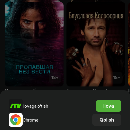
18
+
18
+
Пропавшая без вести
Блудливая Калифорния
Obuna
Obuna
Ilova
Ilovaga o'tish
Qolish
Chrome