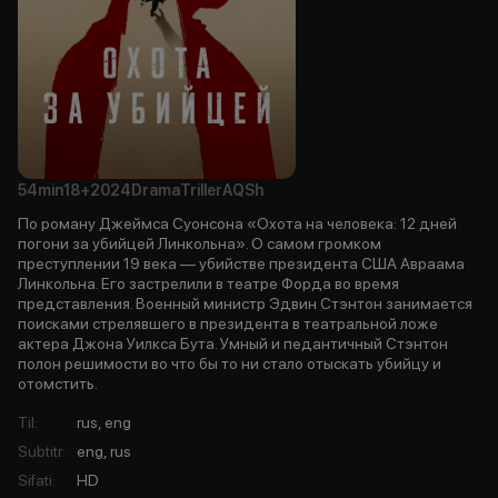
54min
18+
2024
Drama
Triller
AQSh
По роману Джеймса Суонсона «Охота на человека: 12 дней
погони за убийцей Линкольна». О самом громком
преступлении 19 века — убийстве президента США Авраама
Линкольна. Его застрелили в театре Форда во время
представления. Военный министр Эдвин Стэнтон занимается
поисками стрелявшего в президента в театральной ложе
актера Джона Уилкса Бута. Умный и педантичный Стэнтон
полон решимости во что бы то ни стало отыскать убийцу и
отомстить.
Til
:
rus, eng
Subtitr
:
eng, rus
Sifati
:
HD