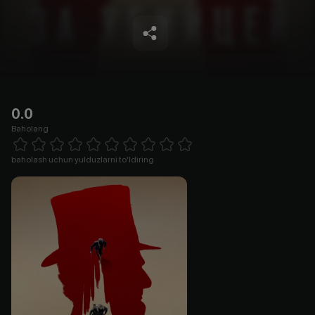
0.0
Baholang
Empty
1 Star
2 Stars
3 Stars
4 Stars
5 Stars
6 Stars
7 Stars
8 Stars
9 Stars
10 Stars
baholash uchun yulduzlarni to'ldiring