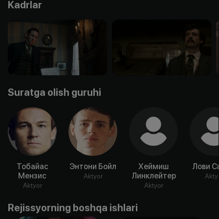
Kadrlar
Suratga olish guruhi
Тобайас
Энтони Бойл
Хеймиш
Лови С
Мензис
Линклейтер
Aktyor
Akty
Aktyor
Aktyor
Rejissyorning boshqa ishlari