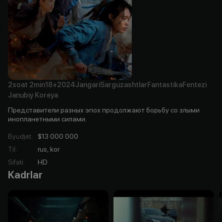
2soat
2min
18+
2024
Jangari
Sarguzashtlar
Fantastika
Fentezi
Janubiy Koreya
Представители разных эпох продолжают борьбу со злыми
инопланетными силами.
Byudjet
:
$13 000 000
Til
:
rus, kor
Sifati
:
HD
Kadrlar