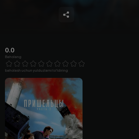
0.0
Baholang
Empty
1 Star
2 Stars
3 Stars
4 Stars
5 Stars
6 Stars
7 Stars
8 Stars
9 Stars
10 Stars
baholash uchun yulduzlarni to'ldiring