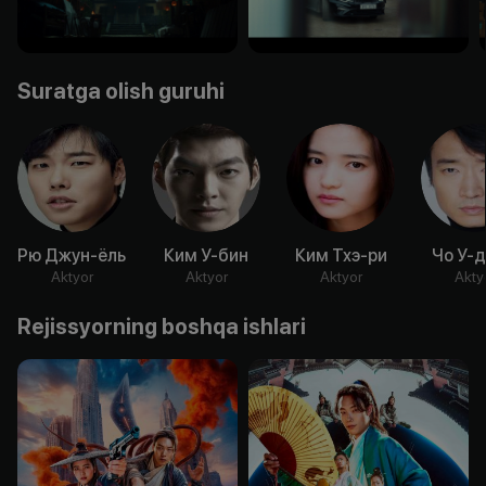
Suratga olish guruhi
Рю Джун-ёль
Ким У-бин
Ким Тхэ-ри
Чо У-
Aktyor
Aktyor
Aktyor
Akty
Rejissyorning boshqa ishlari