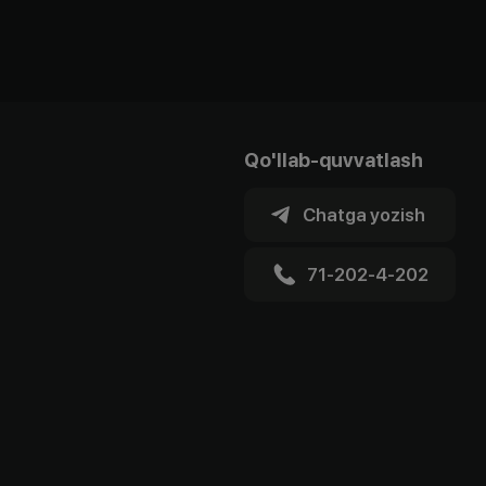
Qo'llab-quvvatlash
Chatga yozish
71-202-4-202