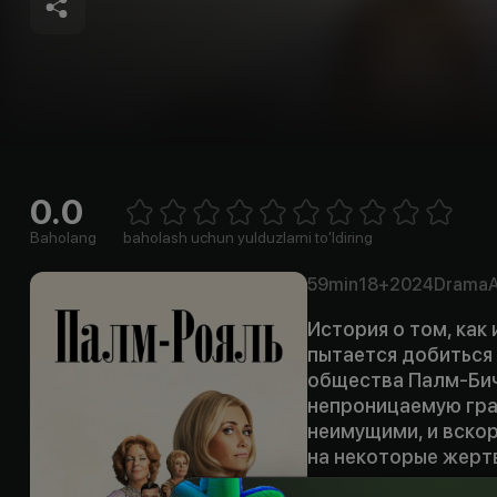
0.0
Empty
1 Star
2 Stars
3 Stars
4 Stars
5 Stars
6 Stars
7 Stars
8 Stars
9 Stars
10 Stars
Baholang
baholash uchun yulduzlarni to'ldiring
59min
18+
2024
Drama
История о том, как
пытается добиться
общества Палм-Бич.
непроницаемую гра
неимущими, и вскор
на некоторые жерт
оказывается нелегк