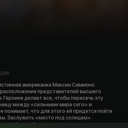
AQSh
 истинная американка Максин Симмонс
 расположения представителей высшего
 Героиня делает все, чтобы пересечь эту
ницу между «сильными мира сего» и
е понимает, что для этого ей придется пойти
вы. Заслужить «место под солнцем»
о, но Максин Симмонс не из тех, кто отступает