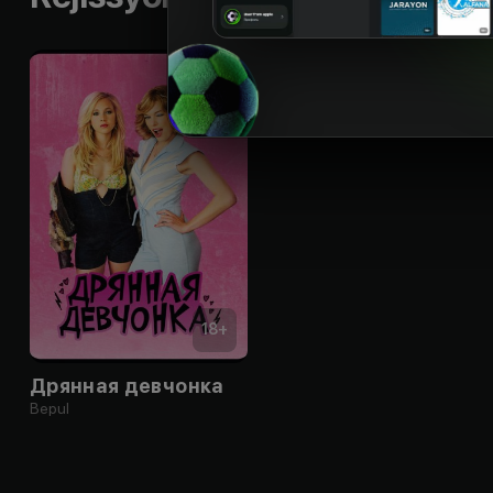
18
+
Дрянная девчонка
Bepul