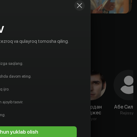
V
tezroq va qulayroq tomosha qiling.
gizga saqlang.
ishda davom eting.
 ijro.
 ajoyib tasvir.
Джулия
Клаудиа
Джордан
Абе Силь
Даффи
Ферри
Бриджес
Rejissyo
ing.
Aktyor
Aktyor
Aktyor
hun yuklab olish