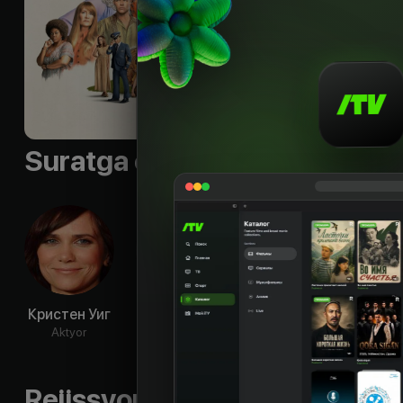
при малейшей труд
Til
:
rus, eng
Subtitr
:
eng, rus
Sifati
:
HD
Suratga olish guruhi
Кристен Уиг
Рики Мартин
Джош Лукас
Лесл
Aktyor
Aktyor
Aktyor
Ak
Rejissyorning boshqa ishlari