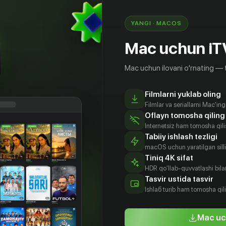
ности.
YANGI · MACOS
Mac uchun iT
Mac uchun ilovani o'rnating — 
Filmlarni yuklab oling
Filmlar va seriallarni Mac'in
Oflayn tomosha qiling
Internetsiz ham tomosha qil
Tabiiy ishlash tezligi
macOS uchun yaratilgan silliq
Tiniq 4K sifat
HDR qo'llab-quvvatlashi bilan
и Бибб
Лора Дерн
Эллисон
Кайя Гербер
Tasvir ustida tasvir
Дженни
tyor
Aktyor
Aktyor
Ishlаб turib ham tomosha qil
Aktyor
Mac uc