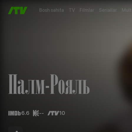
Bosh sahifa
TV
Filmlar
Seriallar
Mult
6.6
--
10