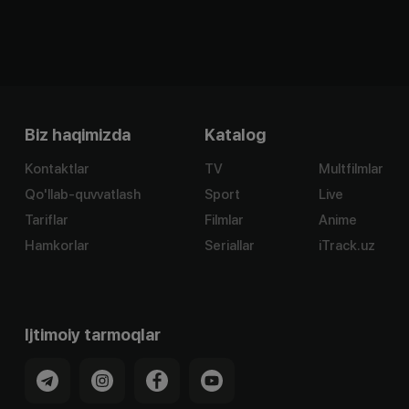
Biz haqimizda
Katalog
Kontaktlar
TV
Multfilmlar
Qo'llab-quvvatlash
Sport
Live
Tariflar
Filmlar
Anime
Hamkorlar
Seriallar
iTrack.uz
Ijtimoiy tarmoqlar