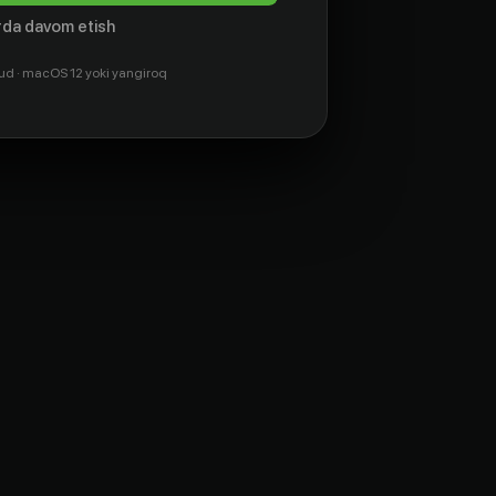
da davom etish
ud · macOS 12 yoki yangiroq