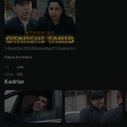
34min
16+
2024
Komediya
O'zbekiston
Hajviy ko'rsatuv
Til
:
uzb
Sifati
:
HD
Kadrlar