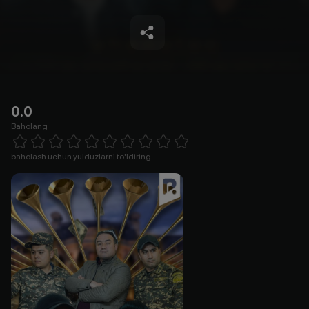
0.0
Baholang
Empty
1 Star
2 Stars
3 Stars
4 Stars
5 Stars
6 Stars
7 Stars
8 Stars
9 Stars
10 Stars
baholash uchun yulduzlarni to'ldiring