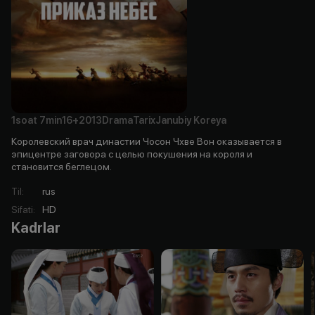
1soat
7min
16+
2013
Drama
Tarix
Janubiy Koreya
Королевский врач династии Чосон Чхве Вон оказывается в
эпицентре заговора с целью покушения на короля и
становится беглецом.
Til
:
rus
Sifati
:
HD
Kadrlar