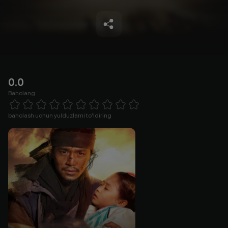
0.0
Baholang
Empty
1 Star
2 Stars
3 Stars
4 Stars
5 Stars
6 Stars
7 Stars
8 Stars
9 Stars
10 Stars
baholash uchun yulduzlarni to'ldiring