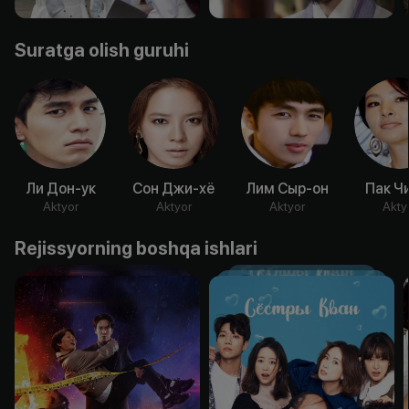
Suratga olish guruhi
Ли Дон-ук
Сон Джи-хё
Лим Сыр-он
Пак Ч
Aktyor
Aktyor
Aktyor
Akty
Rejissyorning boshqa ishlari