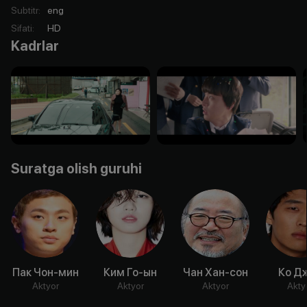
Subtitr
:
eng
Sifati
:
HD
Kadrlar
Suratga olish guruhi
Пак Чон-мин
Ким Го-ын
Чан Хан-сон
Ко Д
Aktyor
Aktyor
Aktyor
Akty