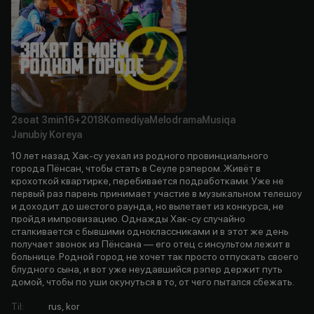
2soat
3min
16+
2018
Komediya
Melodrama
Musiqa
Janubiy Koreya
10 лет назад Хак-су уехал из родного провинциального
города Пёнсан, чтобы стать в Сеуле рэпером. Живёт в
крохоткой квартирке, перебивается подработками. Уже не
первый раз парень принимает участие в музыкальном телешоу
и доходит до шестого раунда, но вылетает из конкурса, не
пройдя импровизацию. Однажды Хак-су случайно
сталкивается с бывшими одноклассниками и в этот же день
получает звонок из Пёнсана — его отец с инсультом лежит в
больнице. Родной город не хочет так просто отпускать своего
блудного сына, и вот уже неудавшийся рэпер держит путь
домой, чтобы по уши окунуться в то, от чего пытался сбежать.
Til
:
rus, kor