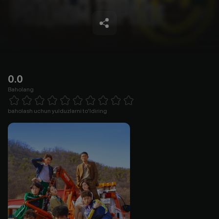
0.0
Baholang
Empty
1 Star
2 Stars
3 Stars
4 Stars
5 Stars
6 Stars
7 Stars
8 Stars
9 Stars
10 Stars
baholash uchun yulduzlarni to'ldiring