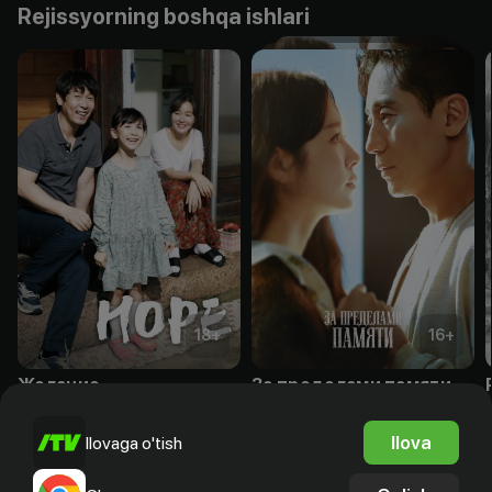
Rejissyorning boshqa ishlari
18
+
16
+
Желание
За пределами памяти
Obuna
Obuna
Ilova
Ilovaga o'tish