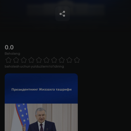
0.0
Baholang
Empty
1 Star
2 Stars
3 Stars
4 Stars
5 Stars
6 Stars
7 Stars
8 Stars
9 Stars
10 Stars
baholash uchun yulduzlarni to'ldiring