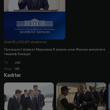
2min
16+
2024
O'zbekiston
Президент Шавкат Мирзиёев 8 апрель куни Жиззах вилоятига
ташриф буюрди
Til
:
uzb
Sifati
:
HD
Kadrlar