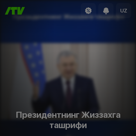
UZ
Президентнинг Жиззахга
ташрифи