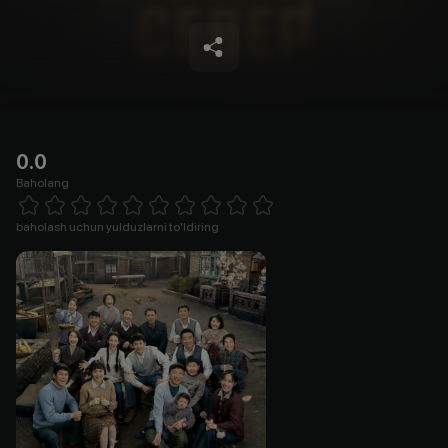
0.0
Baholang
Empty
1 Star
2 Stars
3 Stars
4 Stars
5 Stars
6 Stars
7 Stars
8 Stars
9 Stars
10 Stars
baholash uchun yulduzlarni to'ldiring