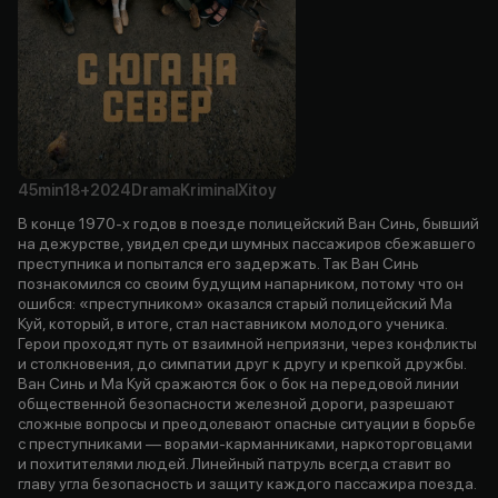
45min
18+
2024
Drama
Kriminal
Xitoy
В конце 1970-х годов в поезде полицейский Ван Синь, бывший
на дежурстве, увидел среди шумных пассажиров сбежавшего
преступника и попытался его задержать. Так Ван Синь
познакомился со своим будущим напарником, потому что он
ошибся: «преступником» оказался старый полицейский Ма
Куй, который, в итоге, стал наставником молодого ученика.
Герои проходят путь от взаимной неприязни, через конфликты
и столкновения, до симпатии друг к другу и крепкой дружбы.
Ван Синь и Ма Куй сражаются бок о бок на передовой линии
общественной безопасности железной дороги, разрешают
сложные вопросы и преодолевают опасные ситуации в борьбе
с преступниками — ворами-карманниками, наркоторговцами
и похитителями людей. Линейный патруль всегда ставит во
главу угла безопасность и защиту каждого пассажира поезда.