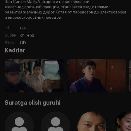
Ван Синь и Ма Куй, старое и новое поколения
железнодорожной полиции, становятся свидетелями
развития железных дорог Китая от паровозов до электровозов
и высокоскоростных поездов.
Til
:
rus
Subtitr
:
chi, eng
Sifati
:
HD
Kadrlar
Suratga olish guruhi