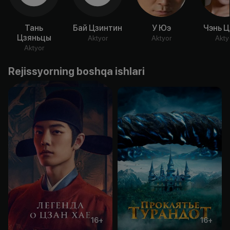
Тань
Бай Цзинтин
У Юэ
Чэнь Ц
Цзяньцы
Aktyor
Aktyor
Akty
Aktyor
Rejissyorning boshqa ishlari
16
+
16
+