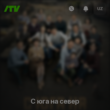
UZ
С юга на север