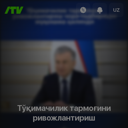
UZ
Тўқимачилик тармоғини
ривожлантириш