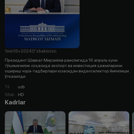
1min
16+
2024
O'zbekiston
Президент Шавкат Мирзиёев раислигида 16 апрель куни
тўқимачилик соҳасида экспорт ва инвестиция ҳажмларини
ошириш чора-тадбирлари юзасидан видеоселектор йиғилиши
ўтказилди
Til
:
uzb
Sifati
:
HD
Kadrlar