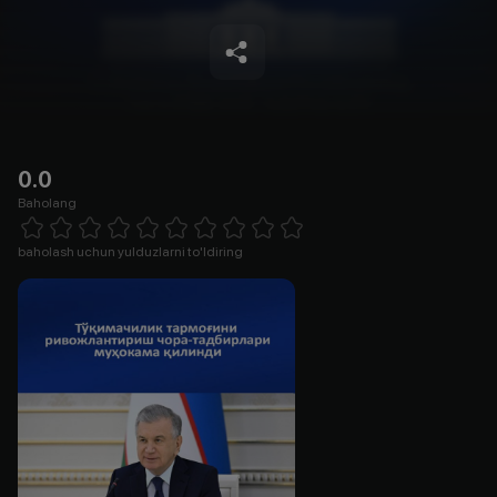
0.0
Baholang
Empty
1 Star
2 Stars
3 Stars
4 Stars
5 Stars
6 Stars
7 Stars
8 Stars
9 Stars
10 Stars
baholash uchun yulduzlarni to'ldiring