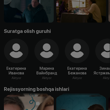
Suratga olish guruhi
Екатерина
Марина
Екатерина
Зина
Иванова
Вайнбранд
Бежанова
Ястржем
Aktyor
Aktyor
Aktyor
Akty
Rejissyorning boshqa ishlari