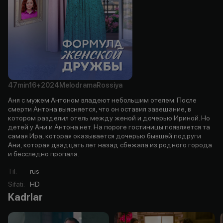
47min
16+
2024
Melodrama
Rossiya
Аня с мужем Антоном владеют небольшим отелем. После
смерти Антона выясняется, что он оставил завещание, в
котором разделил отель между женой и дочерью Ириной. Но
детей у Ани и Антона нет. На пороге гостиницы появляется та
самая Ира, которая оказывается дочерью бывшей подруги
Ани, которая двадцать лет назад сбежала из родного города
и бесследно пропала.
Til
:
rus
Sifati
:
HD
Kadrlar