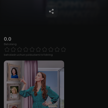
0.0
Baholang
Empty
1 Star
2 Stars
3 Stars
4 Stars
5 Stars
6 Stars
7 Stars
8 Stars
9 Stars
10 Stars
baholash uchun yulduzlarni to'ldiring