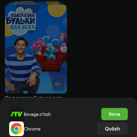
0
+
Подсказки Бульки для всех
Bepul
Ilova
Ilovaga o'tish
Qolish
Chrome