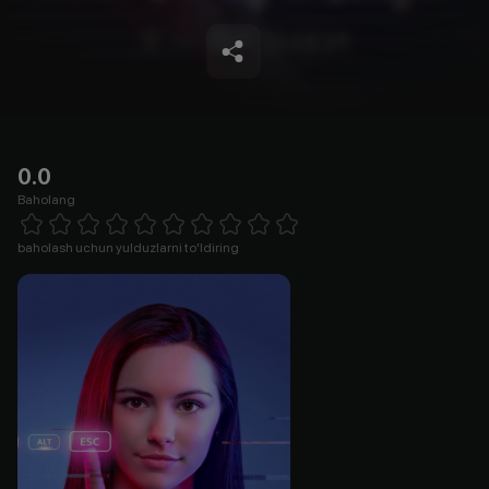
0.0
Baholang
Empty
1 Star
2 Stars
3 Stars
4 Stars
5 Stars
6 Stars
7 Stars
8 Stars
9 Stars
10 Stars
baholash uchun yulduzlarni to'ldiring