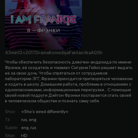
43min
12+
2017
Drama
Komediya
Fantastika
AQSh
Чтобы обеспечить безопасность девочки-андроида по имени
Фрэнки, её создатель и «мама» Сигурни Гейнс решает выдать
её за свою дочь. Чтобы спрятаться от сотрудников
лаборатории ЭГГ, Фрэнки приходится притворяться человеком
и ходить в школу. Домашняя работа, проблемы в отношениях с
одноклассниками, информационные перегрузки... С помощью
своей новой подруги Дэйтон Фрэнки постарается стать своей
в человеческом обществе и познать саму себя.
Shior
:
«She's wired differently»
Til
:
rus, eng
Subtitr
:
eng, rus
Sifati
:
HD