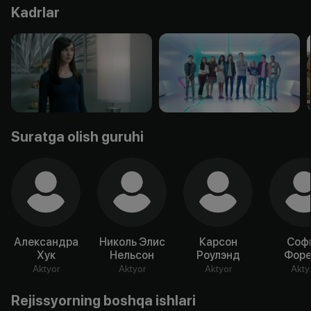
Kadrlar
Suratga olish guruhi
Александра
Николь Элис
Карсон
Соф
Хук
Нельсон
Роулэнд
Форе
Aktyor
Aktyor
Aktyor
Akty
Rejissyorning boshqa ishlari