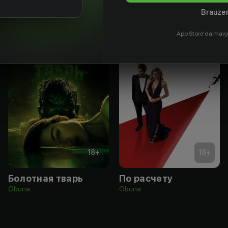
Brauzer
App Store'da mavj
18
+
18
+
Болотная тварь
По расчету
Obuna
Obuna