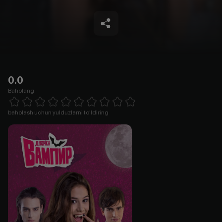
0.0
Baholang
Empty
1 Star
2 Stars
3 Stars
4 Stars
5 Stars
6 Stars
7 Stars
8 Stars
9 Stars
10 Stars
baholash uchun yulduzlarni to'ldiring