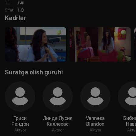
Til
:
rus
Sifati
:
HD
Kadrlar
Suratga olish guruhi
Гриси
Линда Лусия
Vannesa
Биби
Рендон
Каллехас
Blandon
Нав
Aktyor
Aktyor
Aktyor
Akty