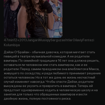
47min
12+
2013
Jangari
Musiqiy
Sarguzashtlar
Oilaviy
Fentezi
Kolumbiya
Дэйзи О’Брайан - обычная девочка, которая мечтает стать
певицей в театре музыкальной комедии. А ее родители
вампиры. По семейной традиции в 16 лет она должна решить,
оставаться ли человеком или стать вампиром, как и ее
родители. Перед самим праздником она влюбляется в Макса,
живущего по соседству, и ради любимого принимает решение
остаться человеком. Но в тот же день ее жизнь несчастный
случай изменяет навсегда. Чтобы спасти Дейзи, родители
вынуждены ее укусить и превратить в вампира. Теперь ей
предстоит одновременно ходить в человеческую школу и на
занятия для только что обращенных вампиров и вести
двойную жизнь, полную постоянного риска.