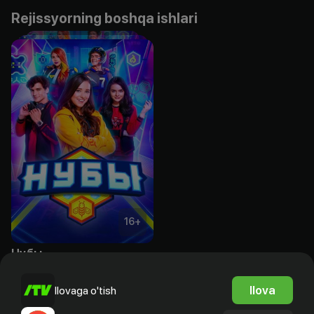
Rejissyorning boshqa ishlari
16
+
Нубы
Bepul
Ilova
Ilovaga o'tish