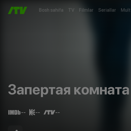
Bosh sahifa
TV
Filmlar
Seriallar
Mult
Запертая комната
--
--
--