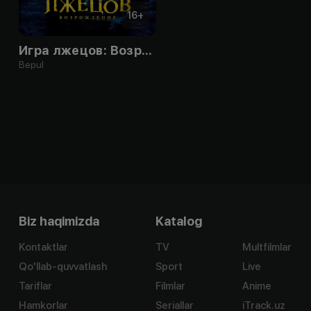
16
+
Игра лжецов: Возрождение
Bepul
Biz haqimizda
Katalog
Kontaktlar
TV
Multfilmlar
Qo'llab-quvvatlash
Sport
Live
Tariflar
Filmlar
Anime
Hamkorlar
Seriallar
iTrack.uz