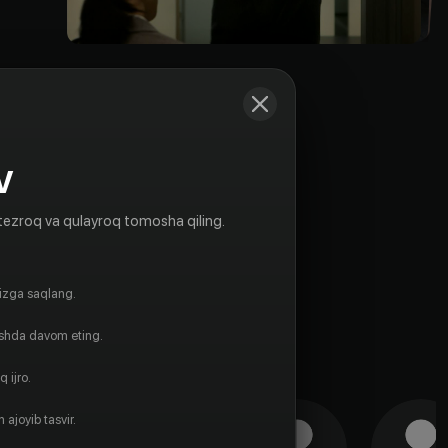
V
tezroq va qulayroq tomosha qiling.
gizga saqlang.
ishda davom eting.
 ijro.
 ajoyib tasvir.