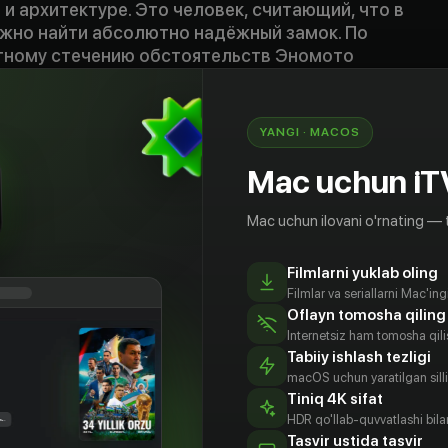
 и архитектуре. Это человек, считающий, что в
жно найти абсолютно надёжный замок. По
тному стечению обстоятельств Эномото
инцидент, произошедший в закрытой комнате.
о не интересен этот случай, как только он
ытая комната», то меняется в лице. Ему
YANGI · MACOS
люч к тайне, кажущейся идеальным
ользуя свои огромные знания,
Mac uchun iT
и всю концентрацию, чтобы открыть двери
…
Mac uchun ilovani o'rnating — 
Filmlarni yuklab oling
Filmlar va seriallarni Mac'in
Oflayn tomosha qiling
Internetsiz ham tomosha qil
Tabiiy ishlash tezligi
macOS uchun yaratilgan silliq
Tiniq 4K sifat
HDR qo'llab-quvvatlashi bilan
Tasvir ustida tasvir