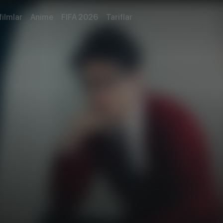
filmlar
Anime
FIFA 2026
Tariflar