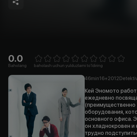
0.0
Empty
1 Star
2 Stars
3 Stars
4 Stars
5 Stars
6 Stars
7 Stars
8 Stars
9 Stars
10 Stars
Baholang
baholash uchun yulduzlarni to'ldiring
46min
16+
2012
Detekti
Кей Эномото работа
ежедневно посвяща
(преимущественно 
оборудования, кот
основного офиса. 
он хладнокровен и 
трудно подступить