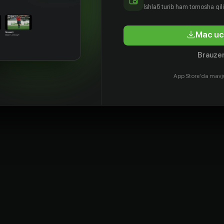
Ishlаб turib ham tomosha qil
Mac uc
он
Такаси
Атом
Сёго Асари
Укадзи
Сюкугава
tyor
Aktyor
Brauzer
Aktyor
Aktyor
App Store'da mavj