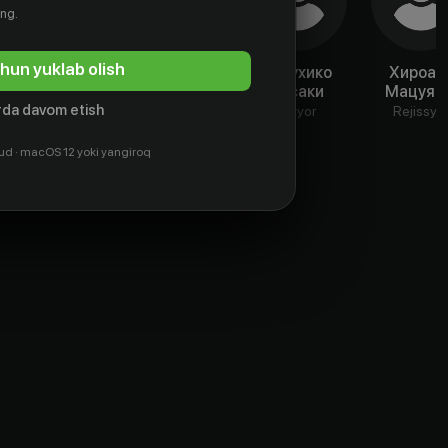
ing.
hun yuklab olish
Цубаса
Хироси
Кацухико
Хироак
Хонда
Тамаки
Сасаки
Мацуям
da davom etish
Aktyor
Aktyor
Aktyor
Rejissyo
ud · macOS 12 yoki yangiroq