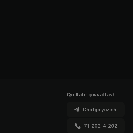
Qo'llab-quvvatlash
Chatga yozish
71-202-4-202