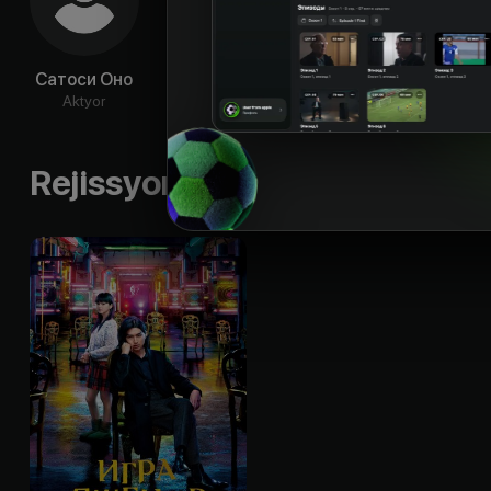
Сатоси Оно
Эрика Тода
Коити Сато
Н
Aktyor
Aktyor
Aktyor
Ak
Rejissyorning boshqa ishlari