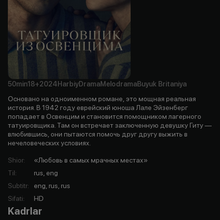
50min
18+
2024
Harbiy
Drama
Melodrama
Buyuk Britaniya
Основано на одноименном романе, это мощная реальная
история. В 1942 году еврейский юноша Лале Эйзенберг
попадает в Освенцим и становится помощником лагерного
татуировщика. Там он встречает заключенную девушку Гиту —
влюбившись, они пытаются помочь друг другу выжить в
нечеловеческих условиях.
Shior
:
«Любовь в самых мрачных местах»
Til
:
rus, eng
Subtitr
:
eng, rus, rus
Sifati
:
HD
Kadrlar