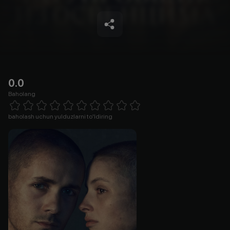
0.0
Baholang
Empty
1 Star
2 Stars
3 Stars
4 Stars
5 Stars
6 Stars
7 Stars
8 Stars
9 Stars
10 Stars
baholash uchun yulduzlarni to'ldiring