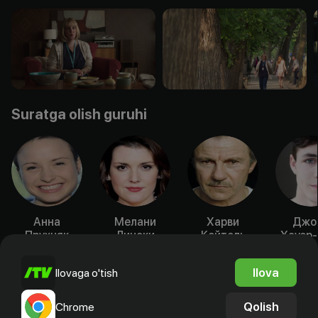
Suratga olish guruhi
Анна
Мелани
Харви
Джо
Прухняк
Лински
Кейтель
Хауэр-
Aktyor
Aktyor
Aktyor
Akty
Ilova
Ilovaga o'tish
Qolish
Chrome