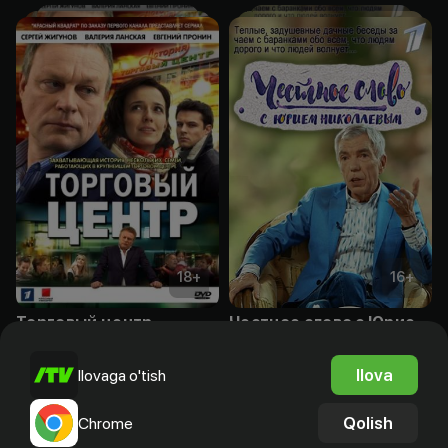
18
+
16
+
Торговый центр
Честное слово с Юрием Николаевым
Obuna
Obuna
Ilova
Ilovaga o'tish
Qolish
Chrome