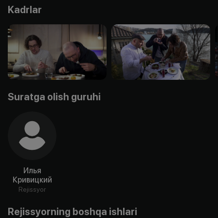
Kadrlar
Suratga olish guruhi
Илья
Кривицкий
Rejissyor
Rejissyorning boshqa ishlari