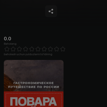
0.0
Baholang
Empty
1 Star
2 Stars
3 Stars
4 Stars
5 Stars
6 Stars
7 Stars
8 Stars
9 Stars
10 Stars
baholash uchun yulduzlarni to'ldiring