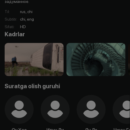
задуманное.
Til
:
rus, chi
Subtitr
:
chi, eng
Sifati
:
HD
Kadrlar
Suratga olish guruhi