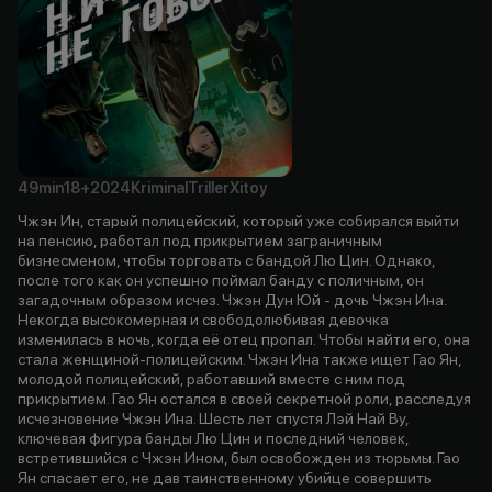
49min
18+
2024
Kriminal
Triller
Xitoy
Чжэн Ин, старый полицейский, который уже собирался выйти
на пенсию, работал под прикрытием заграничным
бизнесменом, чтобы торговать с бандой Лю Цин. Однако,
после того как он успешно поймал банду с поличным, он
загадочным образом исчез. Чжэн Дун Юй - дочь Чжэн Ина.
Некогда высокомерная и свободолюбивая девочка
изменилась в ночь, когда её отец пропал. Чтобы найти его, она
стала женщиной-полицейским. Чжэн Ина также ищет Гао Ян,
молодой полицейский, работавший вместе с ним под
прикрытием. Гао Ян остался в своей секретной роли, расследуя
исчезновение Чжэн Ина. Шесть лет спустя Лэй Най Ву,
ключевая фигура банды Лю Цин и последний человек,
встретившийся с Чжэн Ином, был освобожден из тюрьмы. Гао
Ян спасает его, не дав таинственному убийце совершить