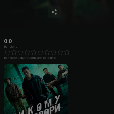
0.0
Baholang
Empty
1 Star
2 Stars
3 Stars
4 Stars
5 Stars
6 Stars
7 Stars
8 Stars
9 Stars
10 Stars
baholash uchun yulduzlarni to'ldiring