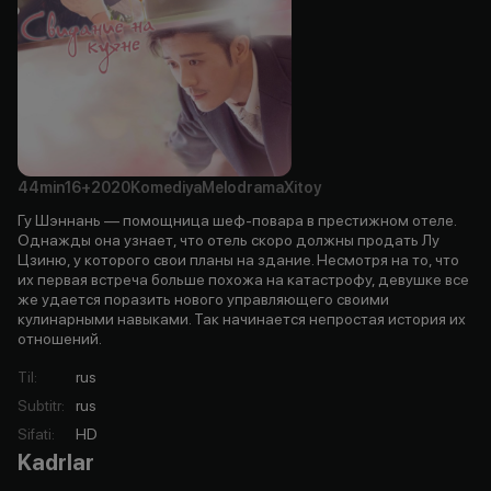
44min
16+
2020
Komediya
Melodrama
Xitoy
Гу Шэннань — помощница шеф-повара в престижном отеле.
Однажды она узнает, что отель скоро должны продать Лу
Цзиню, у которого свои планы на здание. Несмотря на то, что
их первая встреча больше похожа на катастрофу, девушке все
же удается поразить нового управляющего своими
кулинарными навыками. Так начинается непростая история их
отношений.
Til
:
rus
Subtitr
:
rus
Sifati
:
HD
Kadrlar