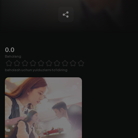
0.0
Baholang
Empty
1 Star
2 Stars
3 Stars
4 Stars
5 Stars
6 Stars
7 Stars
8 Stars
9 Stars
10 Stars
baholash uchun yulduzlarni to'ldiring