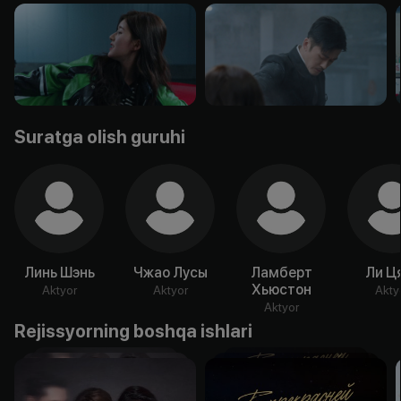
Suratga olish guruhi
Линь Шэнь
Чжао Лусы
Ламберт
Ли Ц
Хьюстон
Aktyor
Aktyor
Akty
Aktyor
Rejissyorning boshqa ishlari