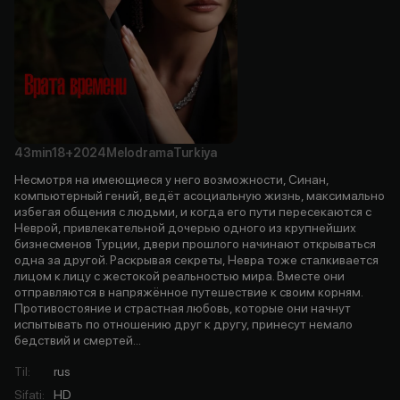
43min
18+
2024
Melodrama
Turkiya
Несмотря на имеющиеся у него возможности, Синан,
компьютерный гений, ведёт асоциальную жизнь, максимально
избегая общения с людьми, и когда его пути пересекаются с
Неврой, привлекательной дочерью одного из крупнейших
бизнесменов Турции, двери прошлого начинают открываться
одна за другой. Раскрывая секреты, Невра тоже сталкивается
лицом к лицу с жестокой реальностью мира. Вместе они
отправляются в напряжённое путешествие к своим корням.
Противостояние и страстная любовь, которые они начнут
испытывать по отношению друг к другу, принесут немало
бедствий и смертей...
Til
:
rus
Sifati
:
HD