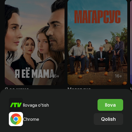
16
+
16
+
Я ее мама
Магарсус
Obuna
Obuna
Ilova
Ilovaga o'tish
Qolish
Chrome