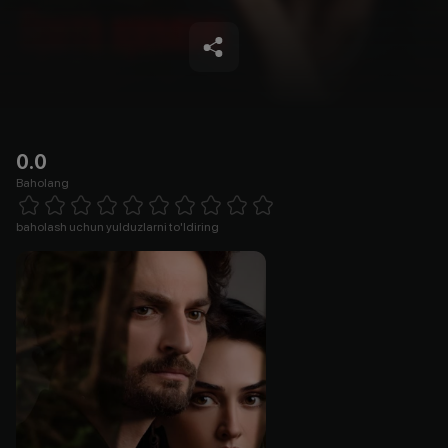
0.0
Baholang
Empty
1 Star
2 Stars
3 Stars
4 Stars
5 Stars
6 Stars
7 Stars
8 Stars
9 Stars
10 Stars
baholash uchun yulduzlarni to'ldiring