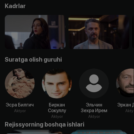
Kadrlar
Suratga olish guruhi
Эсра Билгич
Биркан
Эльчин
Эркан 
Сокуллу
Зехра Ирем
Aktyor
Akty
Aktyor
Aktyor
Rejissyorning boshqa ishlari