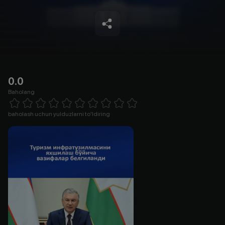
0.0
Baholang
Empty
1 Star
2 Stars
3 Stars
4 Stars
5 Stars
6 Stars
7 Stars
8 Stars
9 Stars
10 Stars
baholash uchun yulduzlarni to'ldiring