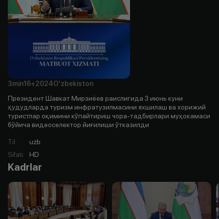
3min
16+
2024
O'zbekiston
Президент Шавкат Мирзиёев раислигида 3 июнь куни
ҳудудларда туризм инфратузилмасини яхшилаш ва хорижий
туристлар оқимини кўпайтириш чора-тадбирлари муҳокамаси
бўйича видеоселектор йиғилиши ўтказилди
Til
:
uzb
Sifati
:
HD
Kadrlar