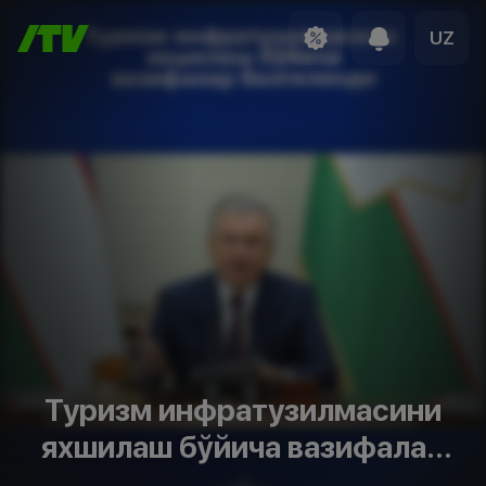
UZ
Туризм инфратузилмасини
яхшилаш бўйича вазифалар
белгиланди