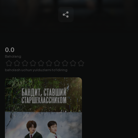
0.0
Baholang
Empty
1 Star
2 Stars
3 Stars
4 Stars
5 Stars
6 Stars
7 Stars
8 Stars
9 Stars
10 Stars
baholash uchun yulduzlarni to'ldiring