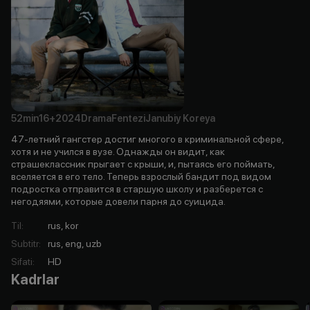
52min
16+
2024
Drama
Fentezi
Janubiy Koreya
47-летний гангстер достиг многого в криминальной сфере,
хотя и не учился в вузе. Однажды он видит, как
страшеклассник прыгает с крыши, и, пытаясь его поймать,
вселяется в его тело. Теперь взрослый бандит под видом
подростка отправится в старшую школу и разберется с
негодяями, которые довели парня до суицида.
Til
:
rus, kor
Subtitr
:
rus, eng, uzb
Sifati
:
HD
Kadrlar