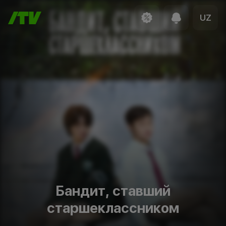
UZ
Бандит, ставший
старшеклассником