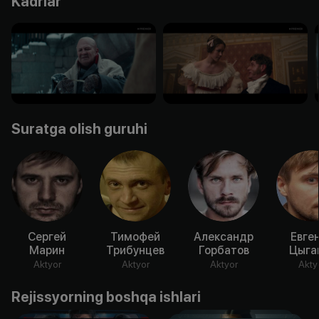
Kadrlar
Suratga olish guruhi
Сергей
Тимофей
Александр
Евге
Марин
Трибунцев
Горбатов
Цыга
Aktyor
Aktyor
Aktyor
Akty
Rejissyorning boshqa ishlari