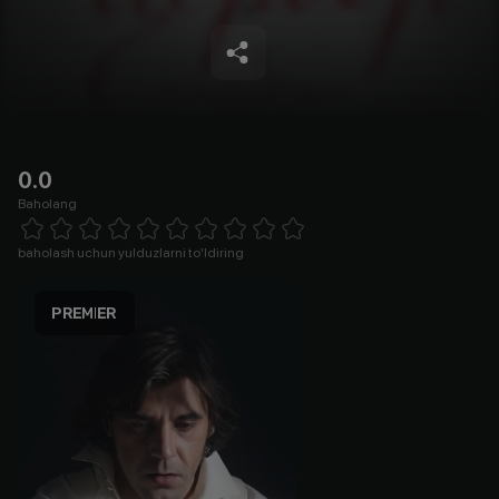
0.0
Baholang
Empty
1 Star
2 Stars
3 Stars
4 Stars
5 Stars
6 Stars
7 Stars
8 Stars
9 Stars
10 Stars
baholash uchun yulduzlarni to'ldiring