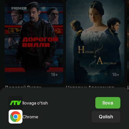
18
+
18
+
Дорогой Вилли
Натали и Александр
Obuna
Obuna
Ilova
Ilovaga o'tish
Qolish
Chrome