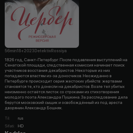
56min
18+
2023
Detektiv
Rossiya
1826 год, Санкт-Петербург. После подавления выступлений на
Сенатской площади, следственная комиссия начинает поиск
участников восстания декабристов. Некоторые из них
попадаются властям из-за доносчиков. Неожиданно в
Петербурге происходит серия жестоких убийств: жертвами
становятся те, кто донесли на декабристов. Возле тел убитых
неизменно остаётся листок со строками из стихотворения
молодого поэта Александра Пушкина. За расследование дела
берутся московский сыщик и освобождённый из под ареста
дворянин Александр Бошняк.
Til
:
rus
Sifati
:
HD