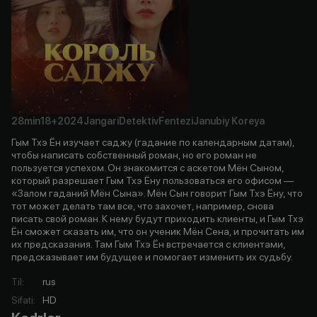
28min
18+
2024
Jangari
Detektiv
Fentezi
Janubiy Koreya
Гым Тхэ Ён изучает саджу (гадание по календарным датам),
чтобы написать собственный роман, но его роман не
пользуется успехом. Он знакомится с аскетом Мён Сыном,
который разрешает Гым Тхэ Ёну пользоваться его офисом —
«Залом гаданий Мён Сына». Мён Сын говорит Гым Тхэ Ёну, что
тот может делать там все, что захочет, например, снова
писать свой роман. К нему будут приходить клиенты, и Гым Тхэ
Ён сможет сказать им, что он ученик Мён Сена, и прочитать им
их предсказания. Там Гым Тхэ Ён встречается с клиентами,
предсказывает им будущее и помогает изменить их судьбу.
Til
:
rus
Sifati
:
HD