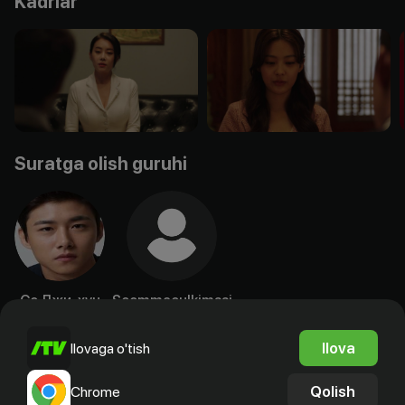
Kadrlar
Suratga olish guruhi
Со Джи-хун
Seommaeulkimssi
Aktyor
Ssenarist
Ilova
Ilovaga o'tish
Qolish
Chrome