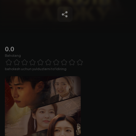
0.0
Baholang
Empty
1 Star
2 Stars
3 Stars
4 Stars
5 Stars
6 Stars
7 Stars
8 Stars
9 Stars
10 Stars
baholash uchun yulduzlarni to'ldiring