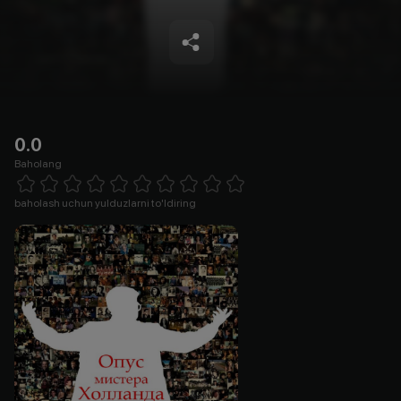
0.0
Baholang
Empty
1 Star
2 Stars
3 Stars
4 Stars
5 Stars
6 Stars
7 Stars
8 Stars
9 Stars
10 Stars
baholash uchun yulduzlarni to'ldiring