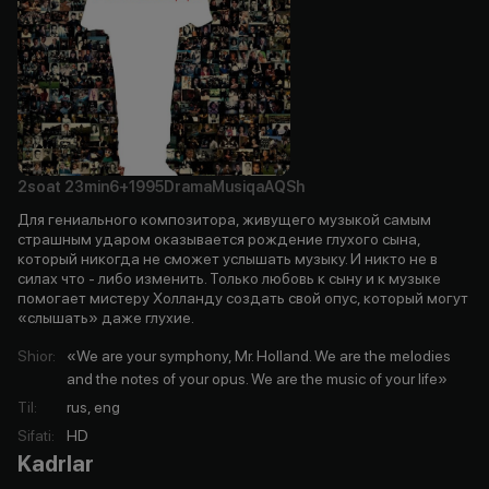
2soat
23min
6+
1995
Drama
Musiqa
AQSh
Для гениального композитора, живущего музыкой самым
страшным ударом оказывается рождение глухого сына,
который никогда не сможет услышать музыку. И никто не в
силах что - либо изменить. Только любовь к сыну и к музыке
помогает мистеру Холланду создать свой опус, который могут
«слышать» даже глухие.
Shior
:
«We are your symphony, Mr. Holland. We are the melodies
and the notes of your opus. We are the music of your life»
Til
:
rus, eng
Sifati
:
HD
Kadrlar