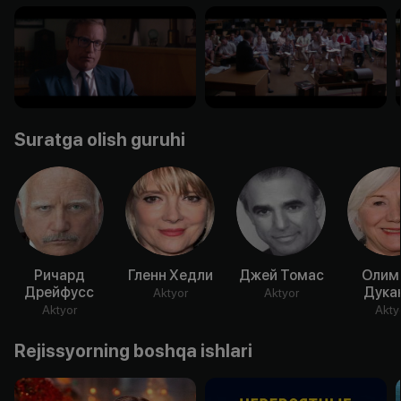
Suratga olish guruhi
Ричард
Гленн Хедли
Джей Томас
Олим
Дрейфусс
Дука
Aktyor
Aktyor
Aktyor
Akty
Rejissyorning boshqa ishlari