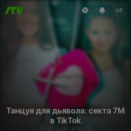
UZ
Танцуя для дьявола: секта 7M
в TikTok