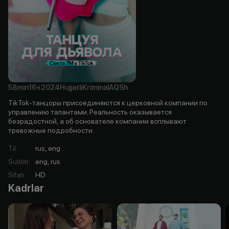
58min
16+
2024
Hujjatli
Kriminal
AQSh
TikTok-танцоры присоединяются к церковной компании по
управлению талантами. Реальность оказывается
безрадостной, а об основателе компании всплывают
тревожные подробности.
Til
:
rus, eng
Subtitr
:
eng, rus
Sifati
:
HD
Kadrlar