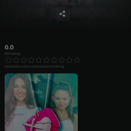
0.0
Baholang
Empty
1 Star
2 Stars
3 Stars
4 Stars
5 Stars
6 Stars
7 Stars
8 Stars
9 Stars
10 Stars
baholash uchun yulduzlarni to'ldiring