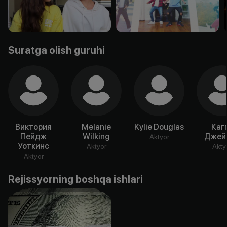
Suratga olish guruhi
Виктория
Melanie
Kylie Douglas
Каг
Пейдж
Wilking
Джей
Aktyor
Уоткинс
Aktyor
Akty
Aktyor
Rejissyorning boshqa ishlari