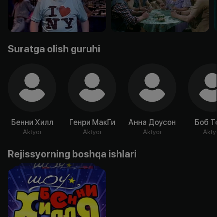
Suratga olish guruhi
Бенни Хилл
Генри МакГи
Анна Доусон
Боб Т
Aktyor
Aktyor
Aktyor
Akty
Rejissyorning boshqa ishlari