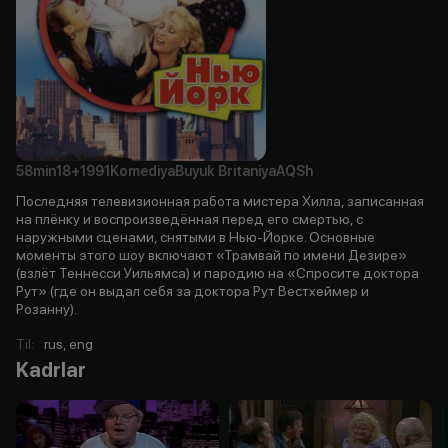
58min
18+
1991
Komediya
Buyuk Britaniya
AQSh
Последняя телевизионная работа мистера Хилла, записанная
на плёнку и воспроизведённая перед его смертью, с
наружными сценами, снятыми в Нью-Йорке. Основные
моменты этого шоу включают «Трамвай по имени Дезире»
(взлёт Теннесси Уильямса) и пародию на «Спросите доктора
Рут» (где он выдал себя за доктора Рут Вестхеймер и
Розанну).
Til
:
rus, eng
Kadrlar