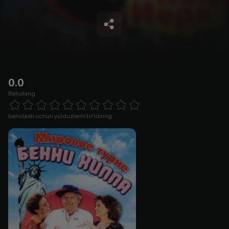
0.0
Baholang
Empty
1 Star
2 Stars
3 Stars
4 Stars
5 Stars
6 Stars
7 Stars
8 Stars
9 Stars
10 Stars
baholash uchun yulduzlarni to'ldiring