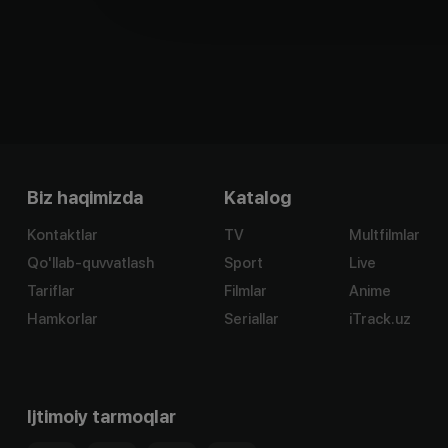
Biz haqimizda
Katalog
Kontaktlar
TV
Multfilmlar
Qo'llab-quvvatlash
Sport
Live
Tariflar
Filmlar
Anime
Hamkorlar
Seriallar
iTrack.uz
Ijtimoiy tarmoqlar