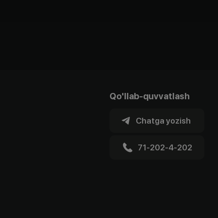
Qo'llab-quvvatlash
Chatga yozish
71-202-4-202