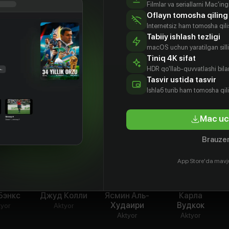
шил кто-то другой, и начинает собственное
Filmlar va seriallarni Mac'in
Oflayn tomosha qiling
еподавателям она объясняет, что собирает
Internetsiz ham tomosha qil
учае для школьного проекта. Добраться до
Tabiiy ishlash tezligi
 Рави — брат Сэла.
macOS uchun yaratilgan silliq
Tiniq 4K sifat
HDR qo'llab-quvvatlashi bilan
Tasvir ustida tasvir
Ishlаб turib ham tomosha qil
Mac uc
Brauzer
App Store'da mavj
Бэнкс
Джуд Колли
Ясмин Аль-
Карла
Худаири
Вудкок
tyor
Aktyor
Aktyor
Aktyor