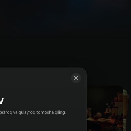
Kadrlar
V
tezroq va qulayroq tomosha qiling.