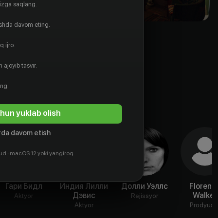
gizga saqlang.
ishda davom eting.
 ijro.
 ajoyib tasvir.
ing.
hun yuklab olish
da davom etish
ud · macOS 12 yoki yangiroq
Гари Бидл
Индия Лилли
Долли Уэллс
Florenc
Дэвис
Walker
Aktyor
Rejissyor
Aktyor
Prodyuse