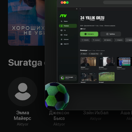
преступление совер
расследование. Пр
данные о жутком сл
истины ей помогает
Til
:
rus, eng
Subtitr
:
eng, rus
Sifati
:
HD
Suratga olish guruhi
Эмма
Джексон
Зэйн Икбал
Аша 
Майерс
Бьюз
Aktyor
Ak
Aktyor
Aktyor