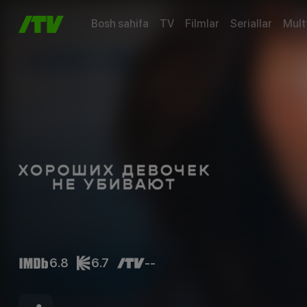
Bosh sahifa
TV
Filmlar
Seriallar
Mult
6.8
6.7
--