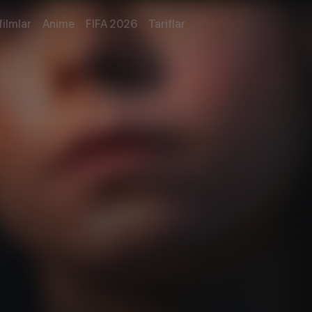
filmlar
Anime
FIFA 2026
Tariflar