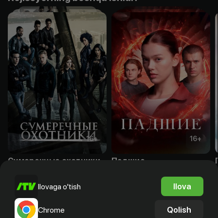
16
+
16
+
Сумеречные охотники
Падшие
Obuna
Obuna
Ilova
Ilovaga o'tish
Qolish
Chrome