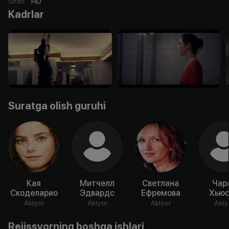
Sifati
:
HD
Kadrlar
Suratga olish guruhi
Кая
Митчелл
Светлана
Чар
Скоделарио
Эдвардс
Ефремова
Хьюс
Aktyor
Aktyor
Aktyor
Akty
Rejissyorning boshqa ishlari