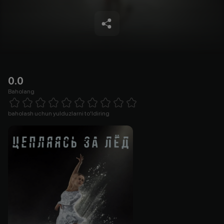
0.0
Baholang
Empty
1 Star
2 Stars
3 Stars
4 Stars
5 Stars
6 Stars
7 Stars
8 Stars
9 Stars
10 Stars
baholash uchun yulduzlarni to'ldiring