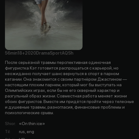
56min
18+
2020
Drama
Sport
AQSh
После серьёзной травмы перспективная одиночная
фигуристка Кэт готовится распрощаться с карьерой, но
неожиданно получает шанс вернуться в спорт в парном
катании. Она знакомится с своим партнёром Джастином —
настоящим плохим парнем, который мог бы выступать на
Олимпийских играх, если бы не его скверный характер и
разгульный образ жизни. Совместная работа меняет жизни
обоих фигуристов. Вместе им придётся пройти через телесные
и душевные травмы, разногласия, финансовые проблемы и
психологические срывы.
Shior
:
«On thin ice»
Til
:
rus, eng