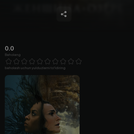
0.0
Baholang
Empty
1 Star
2 Stars
3 Stars
4 Stars
5 Stars
6 Stars
7 Stars
8 Stars
9 Stars
10 Stars
baholash uchun yulduzlarni to'ldiring