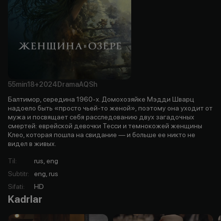
55min
18+
2024
Drama
AQSh
Балтимор, середина 1960-х. Домохозяйке Мэдди Шварц
надоело быть «просто чьей-то женой», поэтому она уходит от
мужа и посвящает себя расследованию двух загадочных
смертей: еврейской девочки Тесси и темнокожей женщины
Клео, которая пошла на свидание — и больше ее никто не
видел в живых.
Til
:
rus, eng
Subtitr
:
eng, rus
Sifati
:
HD
Kadrlar