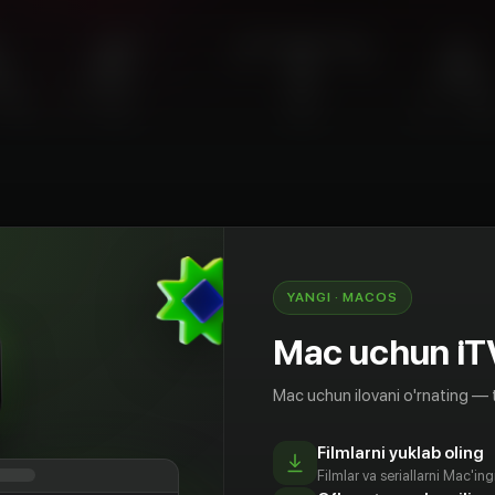
o'rqinchli
Avstraliya
YANGI · MACOS
и одинокий житель, живет в передвижном доме
Mac uchun iT
ой стоянки для караванов. После того, как
я гроза, у его двери появляется загадочная
Mac uchun ilovani o'rnating — 
ищущая убежища от непогоды. Чем дольше
больше молодая женщина узнает о Патрике,
и. Вскоре она начинает сомневаться в
Filmlarni yuklab oling
Filmlar va seriallarni Mac'in
, а Патрик начинает сомневаться в своем