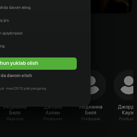
ishda davom eting.
 ijro.
 ajoyib tasvir.
ing.
hun yuklab olish
da davom etish
ud · macOS 12 yoki yangiroq
Индианна
Джозиа
Индианна
Джорда
Белл
Аллен
Белл
Кауэн
Rejissyor
Prodyuser
Prodyuser
Prodyuse