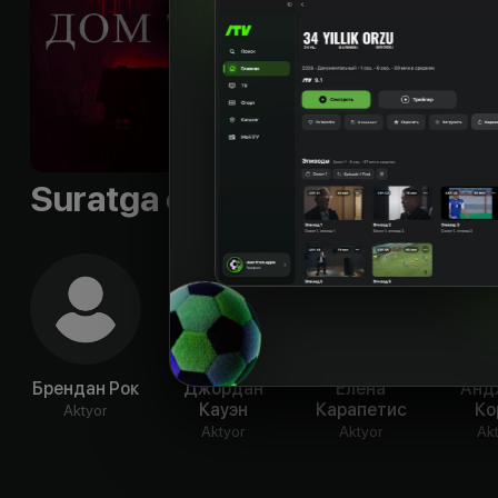
понимании реально
Shior
:
«Выживет тот
Til
:
rus, eng
Subtitr
:
eng
Sifati
:
HD
Suratga olish guruhi
Брендан Рок
Джордан
Елена
Анд
Кауэн
Карапетис
Ко
Aktyor
Aktyor
Aktyor
Ak