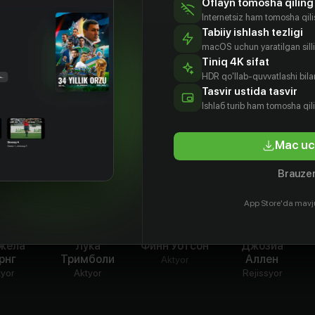
Oflayn tomosha qiling
сти.
Internetsiz ham tomosha qil
Tabiiy ishlash tezligi
, кто разгадает тайну другого»
macOS uchun yaratilgan silliq
Tiniq 4K sifat
HDR qo'llab-quvvatlashi bilan
Tasvir ustida tasvir
Ishlаб turib ham tomosha qil
Mac uc
Brauzer
App Store'da mavj
жела
Лука
Финн Уотсон
Джозиа
рнг
Тримболи
Аллен
Aktyor
tyor
Aktyor
Rejissyor