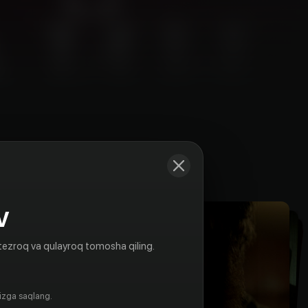
Kadrlar
V
tezroq va qulayroq tomosha qiling.
gizga saqlang.