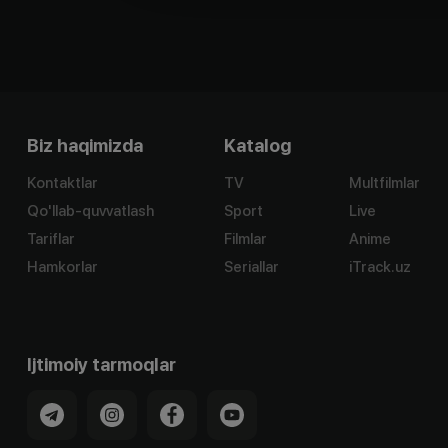
Biz haqimizda
Katalog
Kontaktlar
TV
Multfilmlar
Qo'llab-quvvatlash
Sport
Live
Tariflar
Filmlar
Anime
Hamkorlar
Seriallar
iTrack.uz
Ijtimoiy tarmoqlar