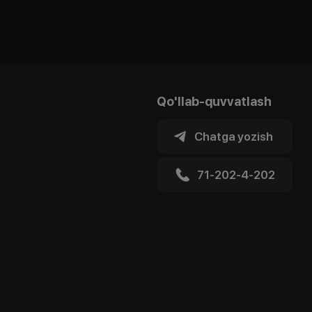
Qo'llab-quvvatlash
Chatga yozish
71-202-4-202