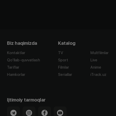
Biz haqimizda
Katalog
Kontaktlar
TV
Multfilmlar
Qo'llab-quvvatlash
Sport
Live
Tariflar
Filmlar
Anime
Hamkorlar
Seriallar
iTrack.uz
Ijtimoiy tarmoqlar