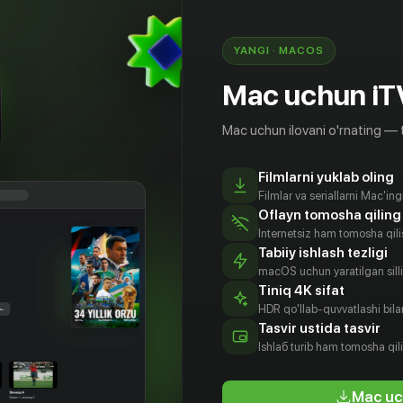
YANGI · MACOS
Mac uchun iT
Mac uchun ilovani o'rnating — 
Filmlarni yuklab oling
Filmlar va seriallarni Mac'in
Oflayn tomosha qiling
Internetsiz ham tomosha qil
Tabiiy ishlash tezligi
macOS uchun yaratilgan silliq
Tiniq 4K sifat
HDR qo'llab-quvvatlashi bilan
мла
Сарп Аккая
Йигит
Угур Узунел
Tasvir ustida tasvir
лбай
Озшенер
Aktyor
Aktyor
Ishlаб turib ham tomosha qil
tyor
Aktyor
Mac uc