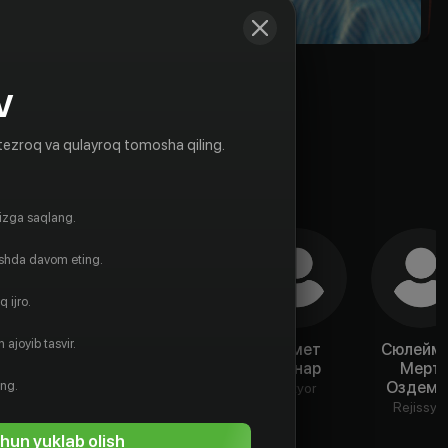
V
tezroq va qulayroq tomosha qiling.
gizga saqlang.
ishda davom eting.
 ijro.
 ajoyib tasvir.
Чагла Ырмак
Демир
Ахмет
Сюлейм
Карахан
Пынар
Мерт
Aktyor
ing.
Оздеми
Aktyor
Aktyor
Rejissyo
hun yuklab olish