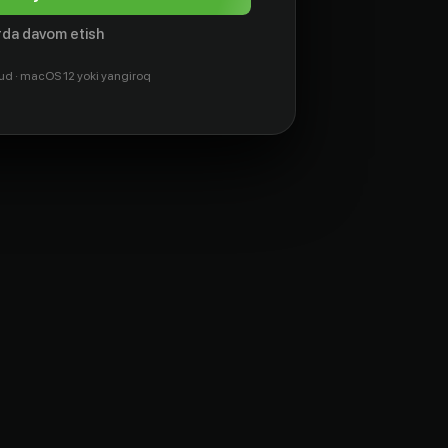
da davom etish
ud · macOS 12 yoki yangiroq