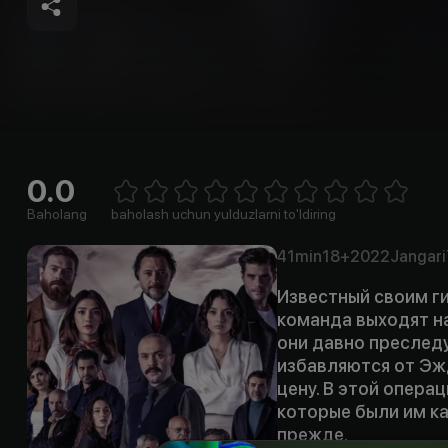
0.0
Empty
1 Star
2 Stars
3 Stars
4 Stars
5 Stars
6 Stars
7 Stars
8 Stars
9 Stars
10 Stars
Baholang
baholash uchun yulduzlarni to'ldiring
41min
18+
2022
Jangari
Известный своим ги
команда выходят н
они давно преследу
избавляются от Эжд
цену. В этой опера
которые были им как
прежде.