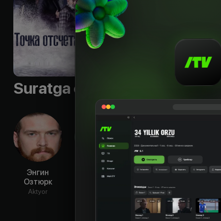
Til
:
rus
Sifati
:
HD
Suratga olish guruhi
Энгин
Берк
Айбюке
Да
Озтюрк
Джанкат
Пусат
Джо
Aktyor
Aktyor
Aktyor
Ak