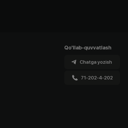
Qo'llab-quvvatlash
Chatga yozish
71-202-4-202