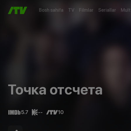
Bosh sahifa
TV
Filmlar
Seriallar
Mult
Точка отсчета
5.7
--
10