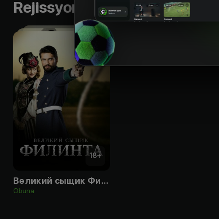
Rejissyorning boshqa ishlari
18
+
Великий сыщик Филинта
Obuna