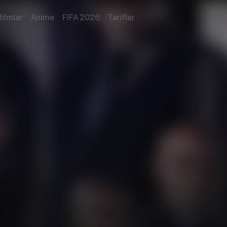
filmlar
Anime
FIFA 2026
Tariflar