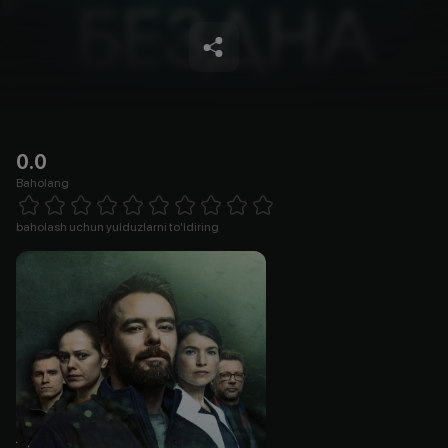
0.0
Baholang
Empty
1 Star
2 Stars
3 Stars
4 Stars
5 Stars
6 Stars
7 Stars
8 Stars
9 Stars
10 Stars
baholash uchun yulduzlarni to'ldiring