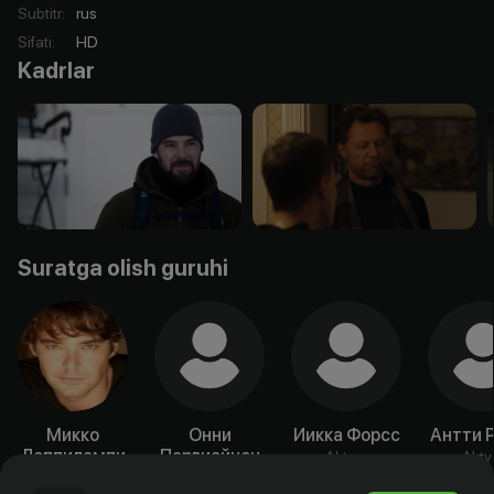
Subtitr
:
rus
Sifati
:
HD
Kadrlar
Suratga olish guruhi
Микко
Онни
Иикка Форсс
Антти 
Леппилампи
Парвиайнен
Aktyor
Akty
Aktyor
Aktyor