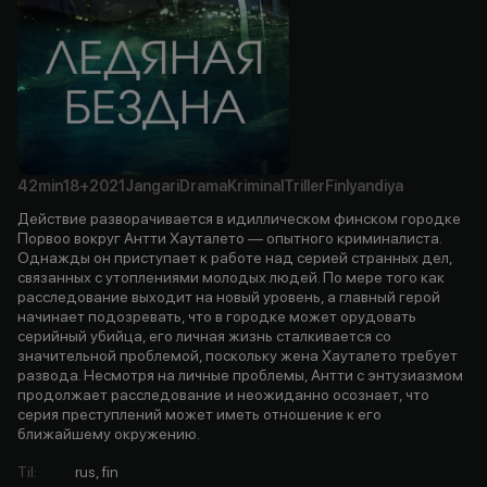
42min
18+
2021
Jangari
Drama
Kriminal
Triller
Finlyandiya
Действие разворачивается в идиллическом финском городке
Порвоо вокруг Антти Хауталето — опытного криминалиста.
Однажды он приступает к работе над серией странных дел,
связанных с утоплениями молодых людей. По мере того как
расследование выходит на новый уровень, а главный герой
начинает подозревать, что в городке может орудовать
серийный убийца, его личная жизнь сталкивается со
значительной проблемой, поскольку жена Хауталето требует
развода. Несмотря на личные проблемы, Антти с энтузиазмом
продолжает расследование и неожиданно осознает, что
серия преступлений может иметь отношение к его
ближайшему окружению.
Til
:
rus, fin