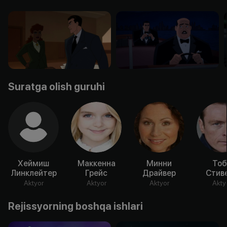
Suratga olish guruhi
Хеймиш
Маккенна
Минни
Тоб
Линклейтер
Грейс
Драйвер
Стив
Aktyor
Aktyor
Aktyor
Akty
Rejissyorning boshqa ishlari