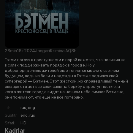
28min
16+
2024
Jangari
Kriminal
AQSh
Готэм погряз в преступности и порой кажется, что полиция не
в силах поддерживать порядок в городе. Но у
добропорядочных жителей ещё теплятся мысли о светлом
будущем, ведь из боли и надежды в Готэме родился свой
супергерой — Бэтмен. Этот жёсткий, но справедливый тёмный
рыцарь отдает все свои силы на борьбу с преступностью, и
когда жители города видят на ночном небе символ Бэтмена,
они понимают, что ещё не всё потеряно.
Til
:
rus, eng
Subtitr
:
eng, rus
Sifati
:
HD
Kadrlar