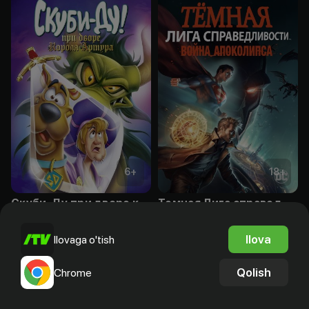
6
+
18
+
Скуби-Ду при дворе короля Артура
Темная Лига справедливости: Война апокалипсиса
Obuna
Obuna
Ilova
Ilovaga o'tish
Qolish
Chrome