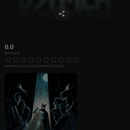
0.0
Baholang
Empty
1 Star
2 Stars
3 Stars
4 Stars
5 Stars
6 Stars
7 Stars
8 Stars
9 Stars
10 Stars
baholash uchun yulduzlarni to'ldiring