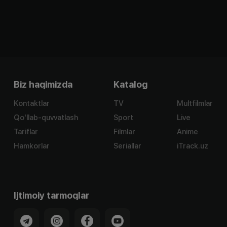
Biz haqimizda
Katalog
Kontaktlar
TV
Multfilmlar
Qo'llab-quvvatlash
Sport
Live
Tariflar
Filmlar
Anime
Hamkorlar
Seriallar
iTrack.uz
Ijtimoiy tarmoqlar