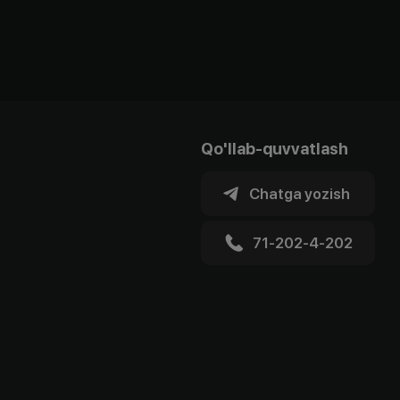
Qo'llab-quvvatlash
Chatga yozish
71-202-4-202