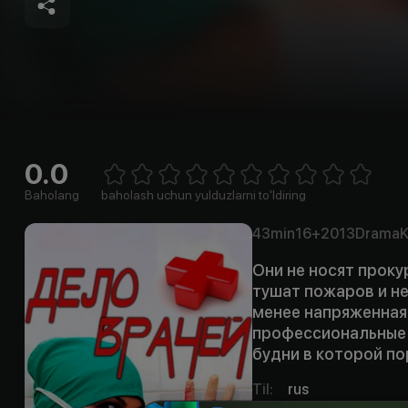
0.0
Empty
1 Star
2 Stars
3 Stars
4 Stars
5 Stars
6 Stars
7 Stars
8 Stars
9 Stars
10 Stars
Baholang
baholash uchun yulduzlarni to'ldiring
43min
16+
2013
Drama
K
Они не носят прок
тушат пожаров и не
менее напряженная,
профессиональные 
будни в которой п
Til
:
rus