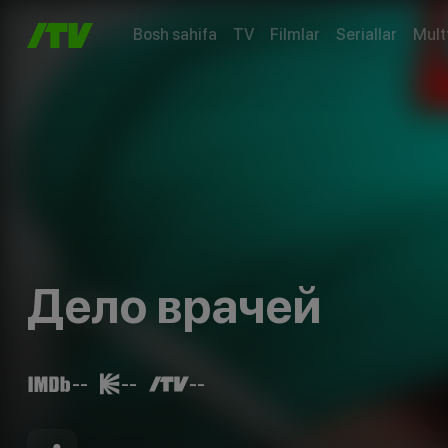
Bosh sahifa
TV
Filmlar
Seriallar
Mult
Дело врачей
--
--
--