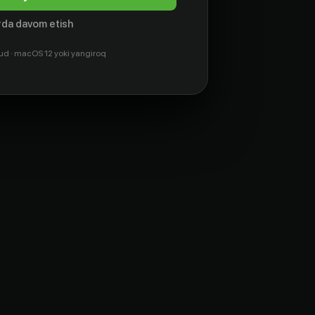
da davom etish
ud · macOS 12 yoki yangiroq