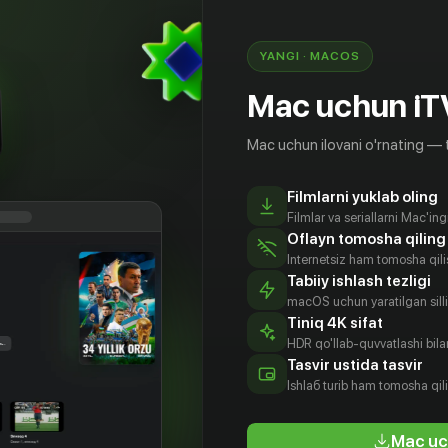
YANGI · MACOS
Mac uchun iT
Mac uchun ilovani o'rnating — 
Filmlarni yuklab oling
Filmlar va seriallarni Mac'in
Oflayn tomosha qiling
Internetsiz ham tomosha qil
Tabiiy ishlash tezligi
macOS uchun yaratilgan silliq
Tiniq 4K sifat
HDR qo'llab-quvvatlashi bilan
орь
Вячеслав
Сергей
Дмитрий
Tasvir ustida tasvir
нберг
Щенин
Волков (III)
Карпеев
Ishlаб turib ham tomosha qil
tyor
Aktyor
Aktyor
Aktyor
Mac uc