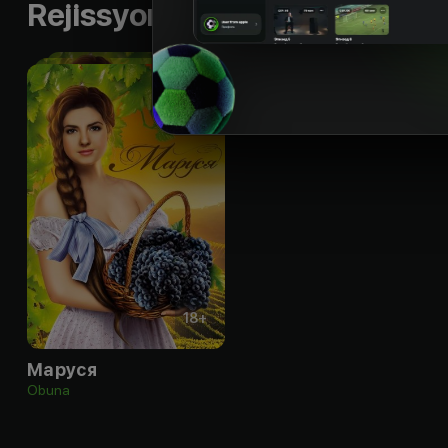
Rejissyorning boshqa ishlari
18
+
Маруся
Obuna