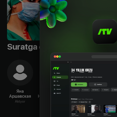
Suratga olish guruhi
Яна
Георгий
Кристина
Иг
Аршавская
Новокрещенов
Зашихина
Штер
Aktyor
Aktyor
Aktyor
Ak