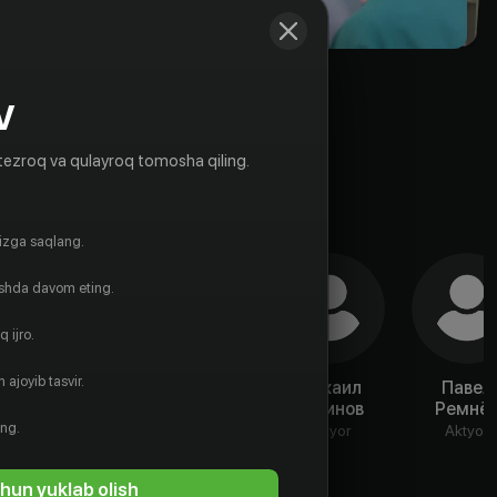
V
tezroq va qulayroq tomosha qiling.
gizga saqlang.
ishda davom eting.
 ijro.
 ajoyib tasvir.
Сергей
Егор
Михаил
Павел
Стегайлов
Морозов (II)
Кудинов
Ремнё
ing.
Aktyor
Aktyor
Aktyor
Aktyor
hun yuklab olish