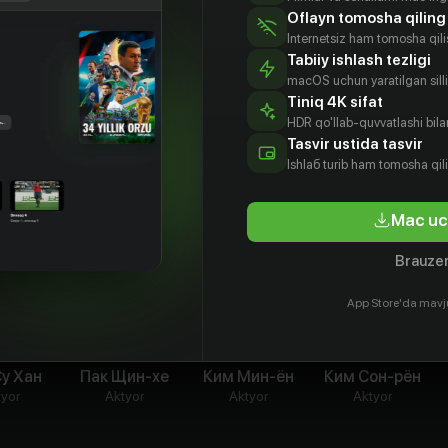
ашается и подписывает вместо него контракт
Oflayn tomosha qiling
й A.N. Jell. А затем, уговорами менеджера (или
Internetsiz ham tomosha qil
Нё соглашается выступать с этой группой
Tabiiy ishlash tezligi
а в течение месяца. Естественно, «позабыв»
macOS uchun yaratilgan silliq
ьным участникам, кто она такая на самом деле
Tiniq 4K sifat
HDR qo'llab-quvvatlashi bilan
Tasvir ustida tasvir
Ishlаб turib ham tomosha qil
Mac uc
Brauzer
App Store'da mavj
Су Хан
Пак Щин-хе
Ким Мин-ён
Ким Сон-рён
tyor
Aktyor
Aktyor
Aktyor