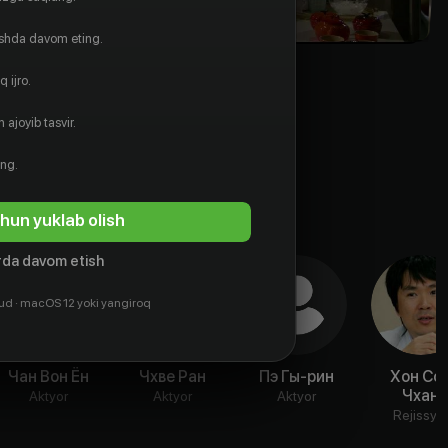
ishda davom eting.
 ijro.
 ajoyib tasvir.
ing.
hun yuklab olish
da davom etish
ud · macOS 12 yoki yangiroq
Чан Вон Ён
Чхве Ран
Пэ Гы-рин
Хон Со
Чхан
Aktyor
Aktyor
Aktyor
Rejissyo