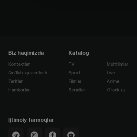
Biz haqimizda
Katalog
Kontaktlar
TV
Multfilmlar
Qo'llab-quvvatlash
Sport
Live
Tariflar
Filmlar
Anime
Hamkorlar
Seriallar
iTrack.uz
Ijtimoiy tarmoqlar