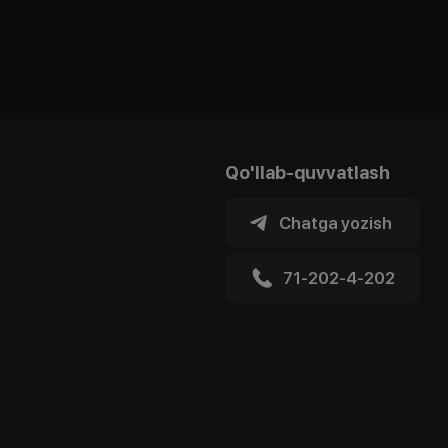
Qo'llab-quvvatlash
Chatga yozish
71-202-4-202