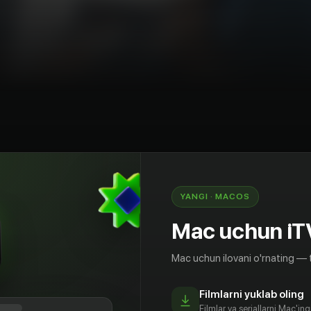
mediya
Melodrama
Janubiy Koreya
YANGI · MACOS
а храма сияющий золотистый свет; голуби,
лепительно голубого неба, и нежный девичий
Mac uchun iT
юбви под оглушающий рёв бас-гитары Стоп,
 Нё с самого детства мечтала стать
Mac uchun ilovani o'rnating — 
ть церковные псалмы, посвятить всю себя
по ее мнению, и было счастье. Но когда
Filmlarni yuklab oling
ёт, что ее брату-близнецу крайне необходима
Filmlar va seriallarni Mac'in