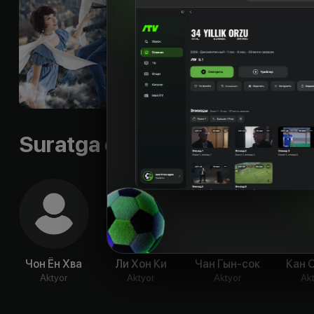
ее помощь, то согл
с популярной группо
же волей Бога?!), 
вместо своего брат
сказать всем остал
Til
:
rus
Sifati
:
HD
Suratga olish guruhi
Чон Ён Хва
Ли Хон Ки
Чан Гын-сок
Кан 
Aktyor
Aktyor
Aktyor
Ak