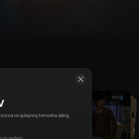
Kadrlar
V
tezroq va qulayroq tomosha qiling.
gizga saqlang.