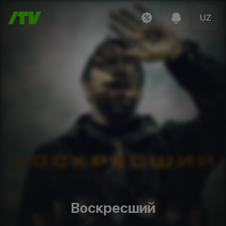
UZ
Воскресший