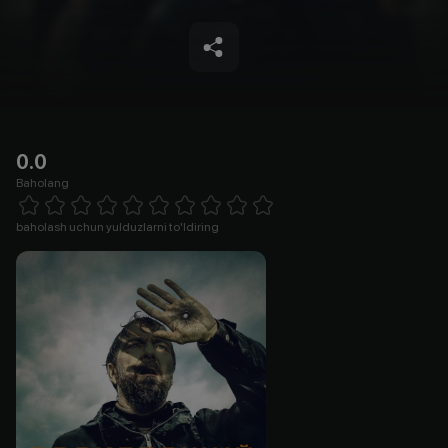
0.0
Baholang
Empty
1 Star
2 Stars
3 Stars
4 Stars
5 Stars
6 Stars
7 Stars
8 Stars
9 Stars
10 Stars
baholash uchun yulduzlarni to'ldiring