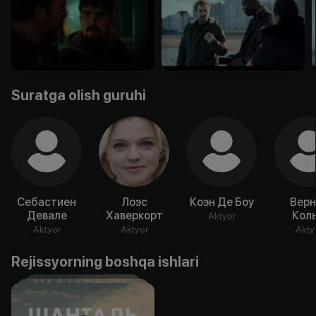
Suratga olish guruhi
Себастиен
Лоэс
Коэн Де Боу
Верн
Девале
Хаверкорт
Кол
Aktyor
Aktyor
Aktyor
Akty
Rejissyorning boshqa ishlari