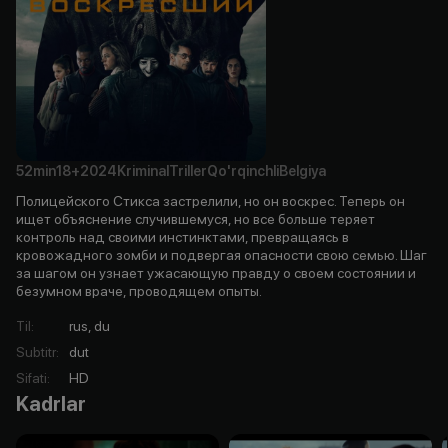
52min
18+
2024
Kriminal
Triller
Qo'rqinchli
Belgiya
Полицейского Стикса застрелили, но он воскрес. Теперь он
ищет объяснение случившемуся, но все больше теряет
контроль над своими инстинктами, превращаясь в
кровожадного зомби и подвергая опасности свою семью. Шаг
за шагом он узнает ужасающую правду о своем состоянии и
безумном враче, проводящем опыты.
Til
:
rus, du
Subtitr
:
dut
Sifati
:
HD
Kadrlar