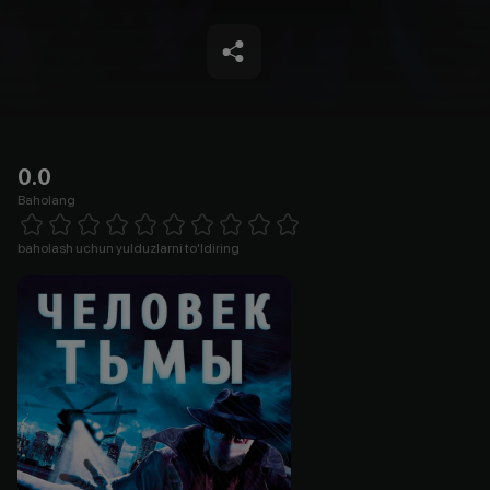
0.0
Baholang
Empty
1 Star
2 Stars
3 Stars
4 Stars
5 Stars
6 Stars
7 Stars
8 Stars
9 Stars
10 Stars
baholash uchun yulduzlarni to'ldiring