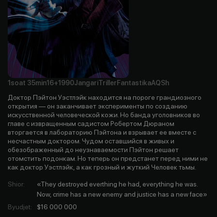
1soat
35min
16+
1990
Jangari
Triller
Fantastika
AQSh
Доктор Пэйтон Уэстлэйк находится на пороге грандиозного
открытия — он заканчивает эксперименты по созданию
искусственной человеческой кожи. Но банда уголовников во
главе с извращенным садистом Робертом Дюраном
вторгается в лабораторию Пэйтона и взрывает ее вместе с
несчастным доктором. Чудом оставшийся в живых и
обезображенный до неузнаваемости Пэйтон решает
отомстить подонкам. Но теперь он предстанет перед ними не
как доктор Уэстлэйк, а как грозный и жуткий Человек тьмы.
Shior
:
«They destroyed everthing he had, everything he was.
Now, crime has a new enemy and justice has a new face»
Byudjet
:
$16 000 000