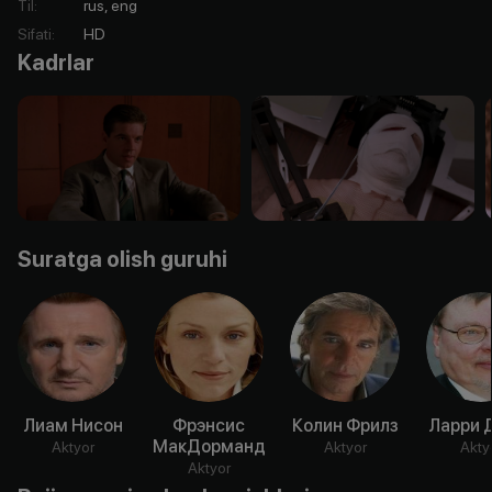
Til
:
rus, eng
Sifati
:
HD
Kadrlar
Suratga olish guruhi
Лиам Нисон
Фрэнсис
Колин Фрилз
Ларри 
МакДорманд
Aktyor
Aktyor
Akty
Aktyor